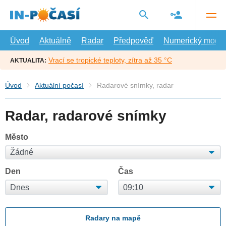
Přejít
na
hlavní
obsah
Úvod
Aktuálně
Radar
Předpověď
Numerický model
Vrací se tropické teploty, zítra až 35 °C
AKTUALITA:
Úvod
Aktuální počasí
Radarové snímky, radar
Radar, radarové snímky
Město
Den
Čas
Radary na mapě