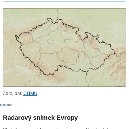
Zdroj dat:
ČHMÚ
Radarový snímek Evropy