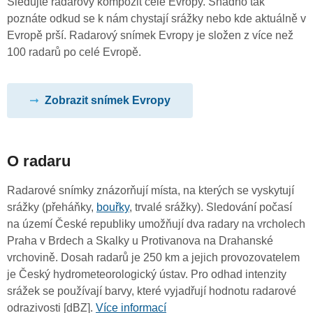
Sledujte radarový kompozit celé Evropy. Snadno tak
poznáte odkud se k nám chystají srážky nebo kde aktuálně v
Evropě prší. Radarový snímek Evropy je složen z více než
100 radarů po celé Evropě.
Zobrazit snímek Evropy
O radaru
Radarové snímky znázorňují místa, na kterých se vyskytují
srážky (přeháňky,
bouřky
, trvalé srážky). Sledování počasí
na území České republiky umožňují dva radary na vrcholech
Praha v Brdech a Skalky u Protivanova na Drahanské
vrchovině. Dosah radarů je 250 km a jejich provozovatelem
je Český hydrometeorologický ústav. Pro odhad intenzity
srážek se používají barvy, které vyjadřují hodnotu radarové
odrazivosti [dBZ].
Více informací