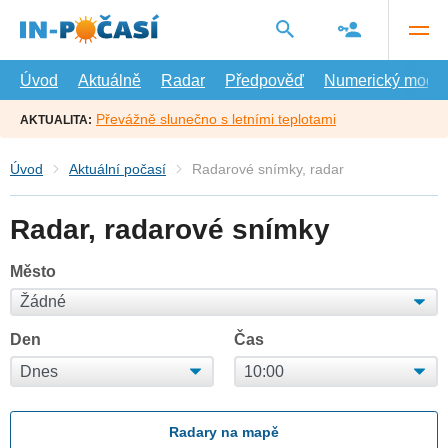
Přejít
na
hlavní
obsah
Úvod
Aktuálně
Radar
Předpověď
Numerický model
Převážně slunečno s letními teplotami
AKTUALITA:
Úvod
Aktuální počasí
Radarové snímky, radar
Radar, radarové snímky
Město
Den
Čas
Radary na mapě