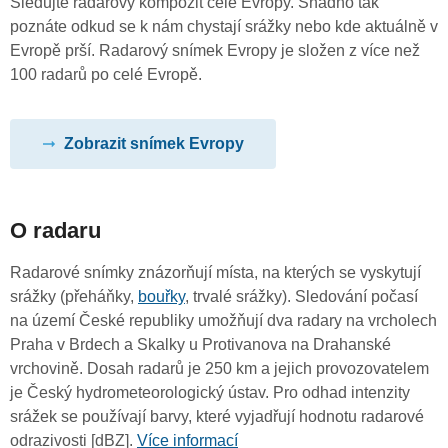
Sledujte radarový kompozit celé Evropy. Snadno tak
poznáte odkud se k nám chystají srážky nebo kde aktuálně v
Evropě prší. Radarový snímek Evropy je složen z více než
100 radarů po celé Evropě.
Zobrazit snímek Evropy
O radaru
Radarové snímky znázorňují místa, na kterých se vyskytují
srážky (přeháňky,
bouřky
, trvalé srážky). Sledování počasí
na území České republiky umožňují dva radary na vrcholech
Praha v Brdech a Skalky u Protivanova na Drahanské
vrchovině. Dosah radarů je 250 km a jejich provozovatelem
je Český hydrometeorologický ústav. Pro odhad intenzity
srážek se používají barvy, které vyjadřují hodnotu radarové
odrazivosti [dBZ].
Více informací