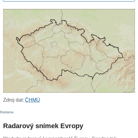
Zdroj dat:
ČHMÚ
Radarový snímek Evropy