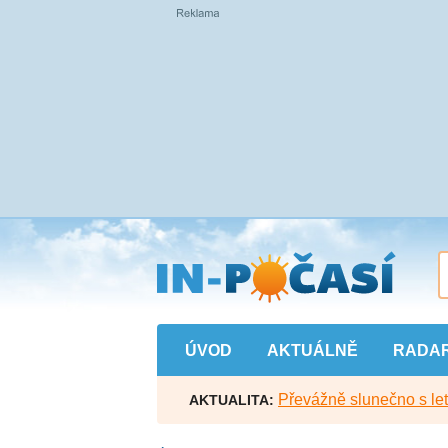
Přejít
na
hlavní
obsah
ÚVOD
AKTUÁLNĚ
RADA
Převážně slunečno s let
AKTUALITA: