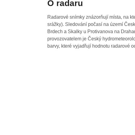
O radaru
Radarové snímky znázorňují místa, na kte
srážky). Sledování počasí na území Česk
Brdech a Skalky u Protivanova na Drahan
provozovatelem je Český hydrometeorolog
barvy, které vyjadřují hodnotu radarové o