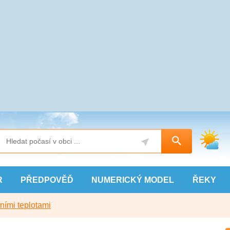
R
PŘEDPOVĚĎ
NUMERICKÝ
MODEL
ŘEKY
ními teplotami