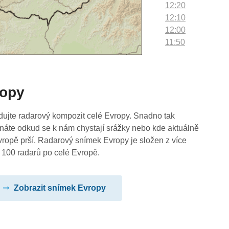
12:20
12:10
12:00
11:50
11:40
11:30
11:20
ropy
11:10
11:00
10:50
dujte radarový kompozit celé Evropy. Snadno tak
10:40
náte odkud se k nám chystají srážky nebo kde aktuálně
10:30
vropě prší. Radarový snímek Evropy je složen z více
10:20
 100 radarů po celé Evropě.
10:10
10:00
Zobrazit snímek Evropy
09:50
09:40
09:30
09:20