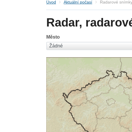
Úvod
Aktuální počasí
Radarové snímky
Radar, radarov
Město