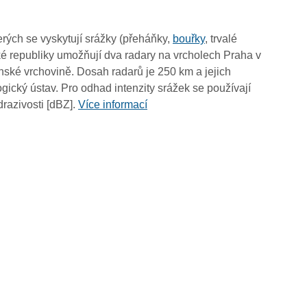
09:10
09:00
rých se vyskytují srážky (přeháňky,
bouřky
, trvalé
08:50
é republiky umožňují dva radary na vrcholech Praha v
08:40
ské vrchovině. Dosah radarů je 250 km a jejich
08:30
ický ústav. Pro odhad intenzity srážek se používají
08:20
drazivosti [dBZ].
Více informací
08:10
08:00
07:50
07:40
07:30
07:20
07:10
07:00
06:50
06:40
06:30
06:20