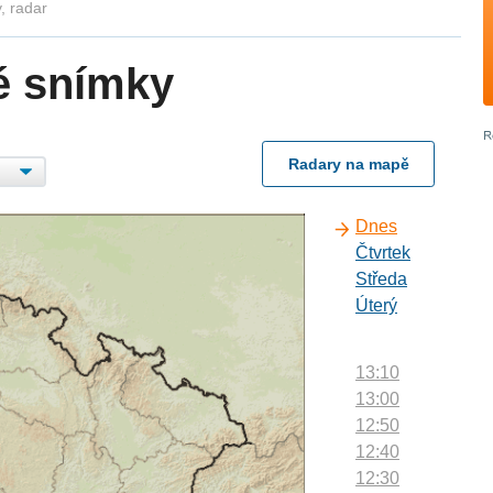
, radar
é snímky
Radary na mapě
Dnes
Čtvrtek
Středa
Úterý
13:10
13:00
12:50
12:40
12:30