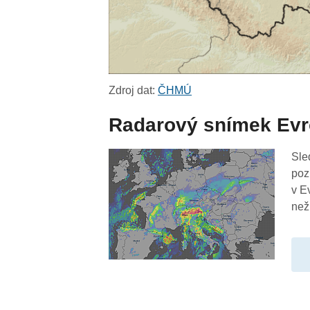
Zdroj dat:
ČHMÚ
Radarový snímek Ev
Sle
poz
v E
než