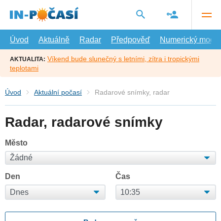
Přejít
na
hlavní
obsah
Úvod
Aktuálně
Radar
Předpověď
Numerický model
Víkend bude slunečný s letními, zítra i tropickými
AKTUALITA:
teplotami
Úvod
Aktuální počasí
Radarové snímky, radar
Radar, radarové snímky
Město
Den
Čas