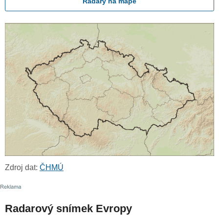
Radary na mapě
Zdroj dat:
ČHMÚ
Radarový snímek Evropy