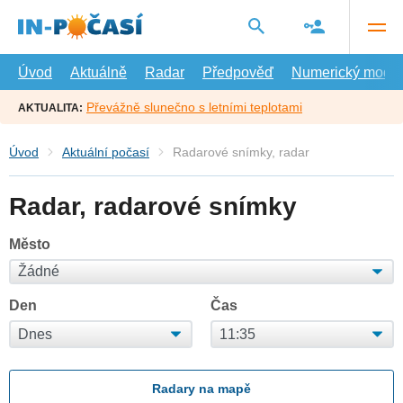
Přejít
na
hlavní
obsah
Úvod
Aktuálně
Radar
Předpověď
Numerický model
Převážně slunečno s letními teplotami
AKTUALITA:
Úvod
Aktuální počasí
Radarové snímky, radar
Radar, radarové snímky
Město
Den
Čas
Radary na mapě