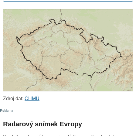
Zdroj dat:
ČHMÚ
Radarový snímek Evropy