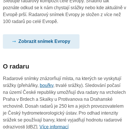
Sledujte radarový kompozit celé Evropy. Snadno tak
poznáte odkud se k nám chystají srážky nebo kde aktuálně v
Evropě prší. Radarový snímek Evropy je složen z více než
100 radarů po celé Evropě.
Zobrazit snímek Evropy
O radaru
Radarové snímky znázorňují místa, na kterých se vyskytují
srážky (přeháňky,
bouřky
, trvalé srážky). Sledování počasí
na území České republiky umožňují dva radary na vrcholech
Praha v Brdech a Skalky u Protivanova na Drahanské
vrchovině. Dosah radarů je 250 km a jejich provozovatelem
je Český hydrometeorologický ústav. Pro odhad intenzity
srážek se používají barvy, které vyjadřují hodnotu radarové
odrazivosti [dBZ].
Více informací