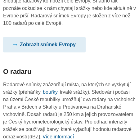
Sledujte radarový kompozit celé Evropy. Snadno tak
poznáte odkud se k nám chystají srážky nebo kde aktuálně v
Evropě prší. Radarový snímek Evropy je složen z více než
100 radarů po celé Evropě.
Zobrazit snímek Evropy
O radaru
Radarové snímky znázorňují místa, na kterých se vyskytují
srážky (přeháňky,
bouřky
, trvalé srážky). Sledování počasí
na území České republiky umožňují dva radary na vrcholech
Praha v Brdech a Skalky u Protivanova na Drahanské
vrchovině. Dosah radarů je 250 km a jejich provozovatelem
je Český hydrometeorologický ústav. Pro odhad intenzity
srážek se používají barvy, které vyjadřují hodnotu radarové
odrazivosti [dBZ].
Více informací