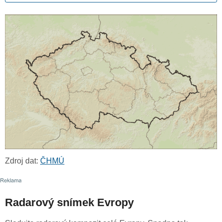
Zdroj dat:
ČHMÚ
Radarový snímek Evropy