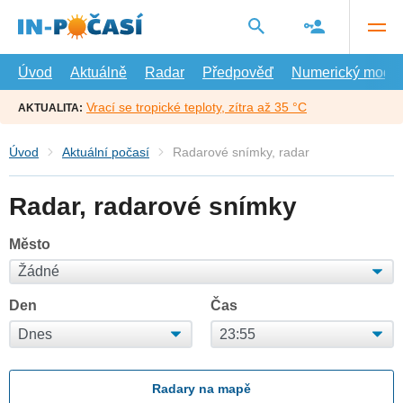
Přejít
na
hlavní
obsah
Úvod
Aktuálně
Radar
Předpověď
Numerický model
Vrací se tropické teploty, zítra až 35 °C
AKTUALITA:
Úvod
Aktuální počasí
Radarové snímky, radar
Radar, radarové snímky
Město
Den
Čas
Radary na mapě