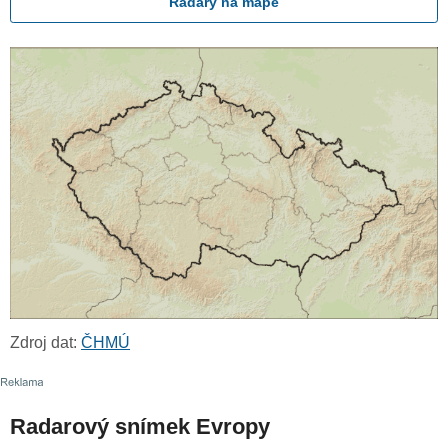
Radary na mapě
Zdroj dat:
ČHMÚ
Radarový snímek Evropy