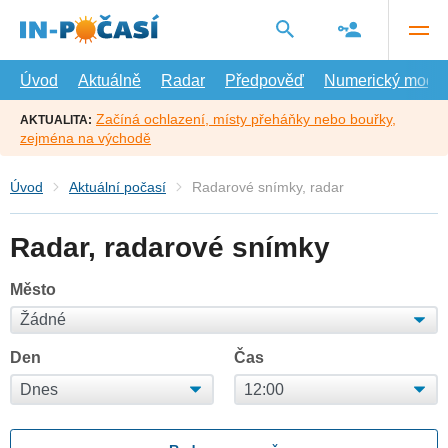
Přejít
na
hlavní
obsah
Úvod
Aktuálně
Radar
Předpověď
Numerický model
Začíná ochlazení, místy přeháňky nebo bouřky,
AKTUALITA:
zejména na východě
Úvod
Aktuální počasí
Radarové snímky, radar
Radar, radarové snímky
Město
Den
Čas