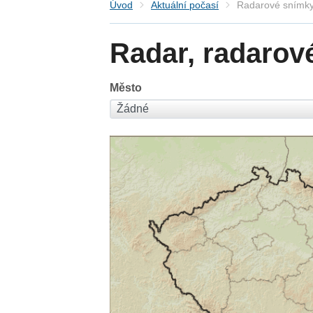
Úvod
Aktuální počasí
Radarové snímky
Radar, radarov
Město