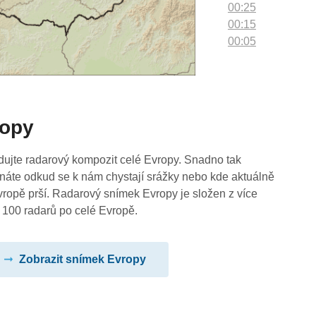
00:25
00:15
00:05
ropy
dujte radarový kompozit celé Evropy. Snadno tak
náte odkud se k nám chystají srážky nebo kde aktuálně
vropě prší. Radarový snímek Evropy je složen z více
 100 radarů po celé Evropě.
Zobrazit snímek Evropy