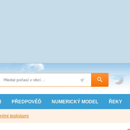
R
PŘEDPOVĚĎ
NUMERICKÝ
MODEL
ŘEKY
ními teplotami