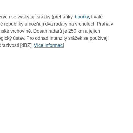
rých se vyskytují srážky (přeháňky,
bouřky
, trvalé
é republiky umožňují dva radary na vrcholech Praha v
ské vrchovině. Dosah radarů je 250 km a jejich
ický ústav. Pro odhad intenzity srážek se používají
drazivosti [dBZ].
Více informací