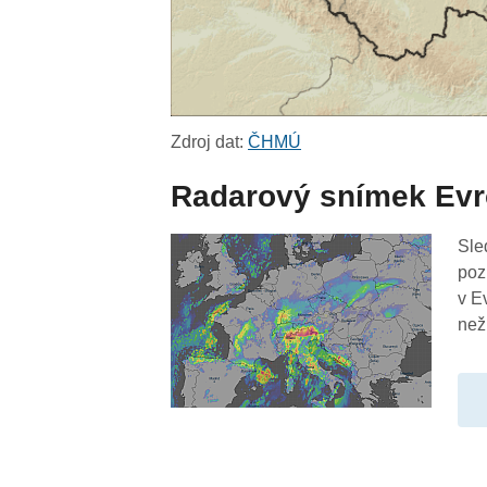
Zdroj dat:
ČHMÚ
Radarový snímek Ev
Sle
poz
v E
než