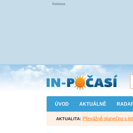
Přejít
na
hlavní
obsah
ÚVOD
AKTUÁLNĚ
RADA
Převážně slunečno s let
AKTUALITA: