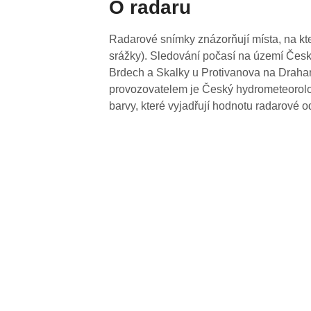
O radaru
Radarové snímky znázorňují místa, na kte
srážky). Sledování počasí na území Česk
Brdech a Skalky u Protivanova na Drahan
provozovatelem je Český hydrometeorolog
barvy, které vyjadřují hodnotu radarové o