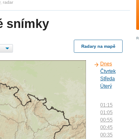
, radar
é snímky
Radary na mapě
Dnes
Čtvrtek
Středa
Úterý
01:15
01:05
00:55
00:45
00:35