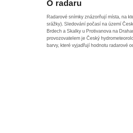
O radaru
Radarové snímky znázorňují místa, na kte
srážky). Sledování počasí na území Česk
Brdech a Skalky u Protivanova na Drahan
provozovatelem je Český hydrometeorolog
barvy, které vyjadřují hodnotu radarové o