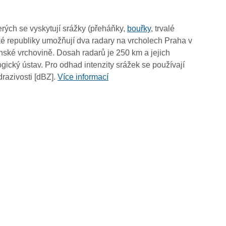
00:45
00:35
rých se vyskytují srážky (přeháňky,
bouřky
, trvalé
00:25
é republiky umožňují dva radary na vrcholech Praha v
00:15
ské vrchovině. Dosah radarů je 250 km a jejich
00:05
ický ústav. Pro odhad intenzity srážek se používají
drazivosti [dBZ].
Více informací