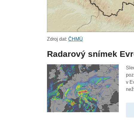
Zdroj dat:
ČHMÚ
Radarový snímek Ev
Sle
poz
v E
než