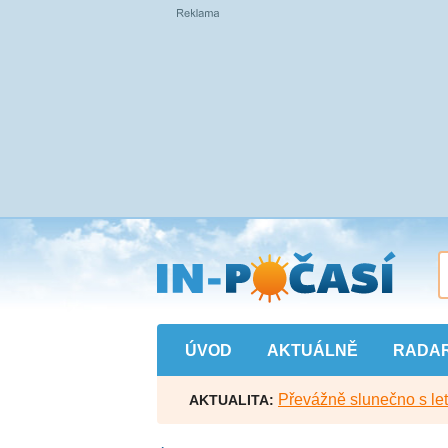
Přejít
na
hlavní
obsah
ÚVOD
AKTUÁLNĚ
RADA
Převážně slunečno s let
AKTUALITA: