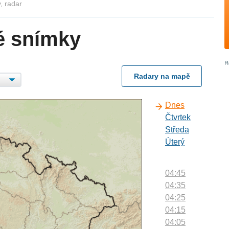
, radar
é snímky
Radary na mapě
Dnes
Čtvrtek
Středa
Úterý
04:45
04:35
04:25
04:15
04:05