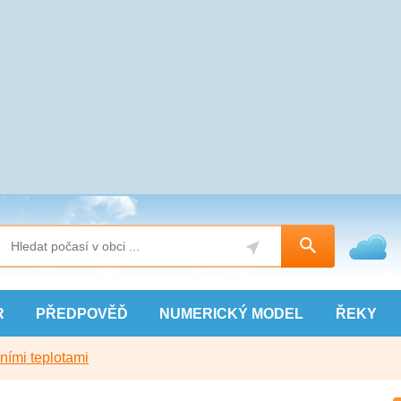
R
PŘEDPOVĚĎ
NUMERICKÝ
MODEL
ŘEKY
ními teplotami