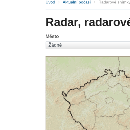
Úvod
Aktuální počasí
Radarové snímky
Radar, radarov
Město