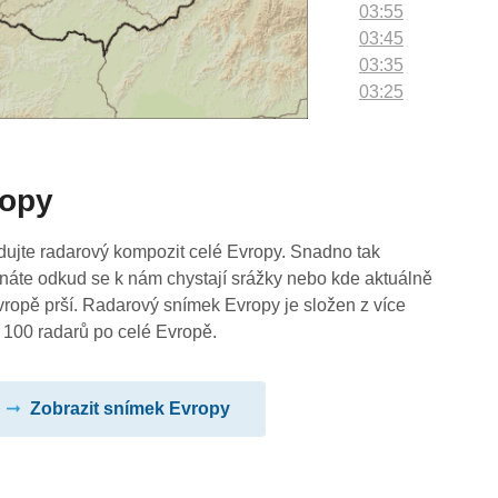
03:55
03:45
03:35
03:25
03:15
03:05
02:55
ropy
02:45
02:35
02:25
dujte radarový kompozit celé Evropy. Snadno tak
02:15
náte odkud se k nám chystají srážky nebo kde aktuálně
02:05
vropě prší. Radarový snímek Evropy je složen z více
01:55
 100 radarů po celé Evropě.
01:45
01:35
Zobrazit snímek Evropy
01:25
01:15
01:05
00:55