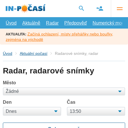
Přejít
na
hlavní
obsah
Úvod
Aktuálně
Radar
Předpověď
Numerický model
Začíná ochlazení, místy přeháňky nebo bouřky,
AKTUALITA:
zejména na východě
Úvod
Aktuální počasí
Radarové snímky, radar
Radar, radarové snímky
Město
Den
Čas