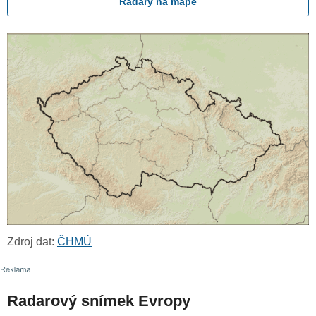
Radary na mapě
Zdroj dat:
ČHMÚ
Radarový snímek Evropy