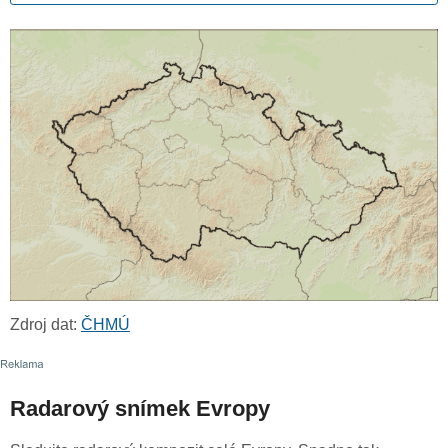
Zdroj dat:
ČHMÚ
Radarový snímek Evropy