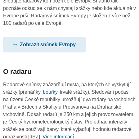
Sledujte radarový kompozit celé Evropy. Snadno tak
poznáte odkud se k nám chystají srážky nebo kde aktuálně v
Evropě prší. Radarový snímek Evropy je složen z více než
100 radarů po celé Evropě.
Zobrazit snímek Evropy
O radaru
Radarové snímky znázorňují místa, na kterých se vyskytují
srážky (přeháňky,
bouřky
, trvalé srážky). Sledování počasí
na území České republiky umožňují dva radary na vrcholech
Praha v Brdech a Skalky u Protivanova na Drahanské
vrchovině. Dosah radarů je 250 km a jejich provozovatelem
je Český hydrometeorologický ústav. Pro odhad intenzity
srážek se používají barvy, které vyjadřují hodnotu radarové
odrazivosti [dBZ].
Více informací