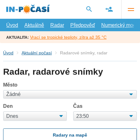
Přejít
na
hlavní
obsah
Úvod
Aktuálně
Radar
Předpověď
Numerický model
Vrací se tropické teploty, zítra až 35 °C
AKTUALITA:
Úvod
Aktuální počasí
Radarové snímky, radar
Radar, radarové snímky
Město
Den
Čas
Radary na mapě