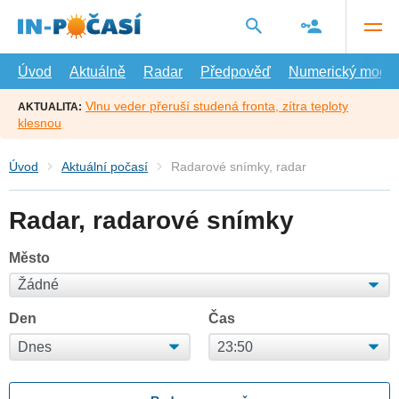
Přejít
na
hlavní
obsah
Úvod
Aktuálně
Radar
Předpověď
Numerický model
Vlnu veder přeruší studená fronta, zítra teploty
AKTUALITA:
klesnou
Úvod
Aktuální počasí
Radarové snímky, radar
Radar, radarové snímky
Město
Den
Čas