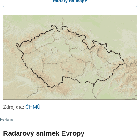
Radary na mapě
Zdroj dat:
ČHMÚ
Radarový snímek Evropy