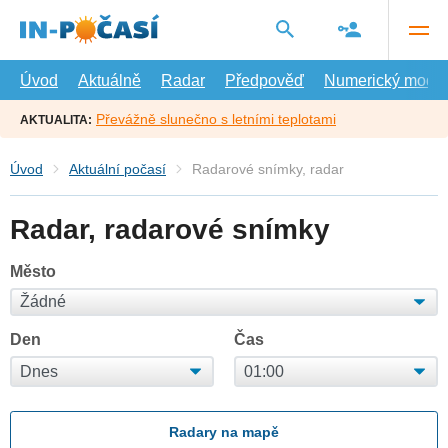
Přejít
na
hlavní
obsah
Úvod
Aktuálně
Radar
Předpověď
Numerický model
Převážně slunečno s letními teplotami
AKTUALITA:
Úvod
Aktuální počasí
Radarové snímky, radar
Radar, radarové snímky
Město
Den
Čas
Radary na mapě