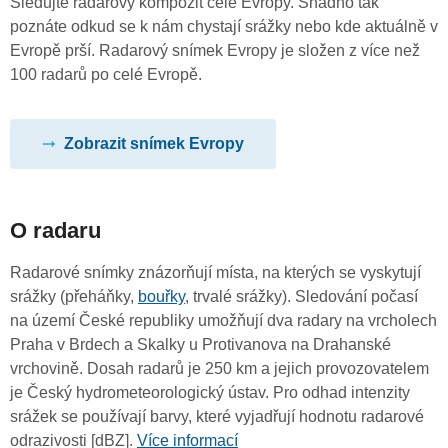
Sledujte radarový kompozit celé Evropy. Snadno tak
poznáte odkud se k nám chystají srážky nebo kde aktuálně v
Evropě prší. Radarový snímek Evropy je složen z více než
100 radarů po celé Evropě.
Zobrazit snímek Evropy
O radaru
Radarové snímky znázorňují místa, na kterých se vyskytují
srážky (přeháňky,
bouřky
, trvalé srážky). Sledování počasí
na území České republiky umožňují dva radary na vrcholech
Praha v Brdech a Skalky u Protivanova na Drahanské
vrchovině. Dosah radarů je 250 km a jejich provozovatelem
je Český hydrometeorologický ústav. Pro odhad intenzity
srážek se používají barvy, které vyjadřují hodnotu radarové
odrazivosti [dBZ].
Více informací