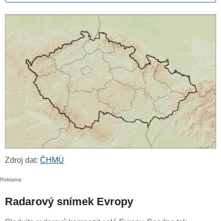
Zdroj dat:
ČHMÚ
Radarový snímek Evropy