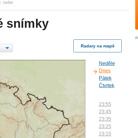
, radar
é snímky
Radary na mapě
Neděle
Dnes
Pátek
Čtvrtek
23:55
23:45
23:35
23:25
23:15