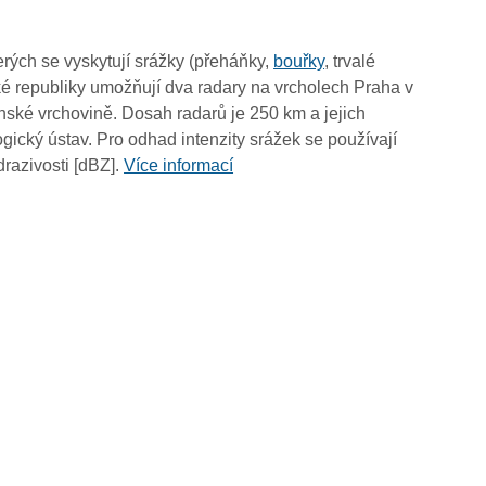
19:55
19:45
rých se vyskytují srážky (přeháňky,
bouřky
, trvalé
19:35
é republiky umožňují dva radary na vrcholech Praha v
19:25
ské vrchovině. Dosah radarů je 250 km a jejich
19:15
ický ústav. Pro odhad intenzity srážek se používají
19:05
drazivosti [dBZ].
Více informací
18:55
18:45
18:35
18:25
18:15
18:05
17:55
17:45
17:35
17:25
17:15
17:05