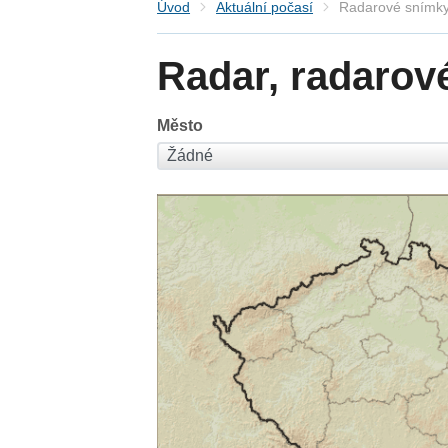
Úvod
Aktuální počasí
Radarové snímky
Radar, radarov
Město