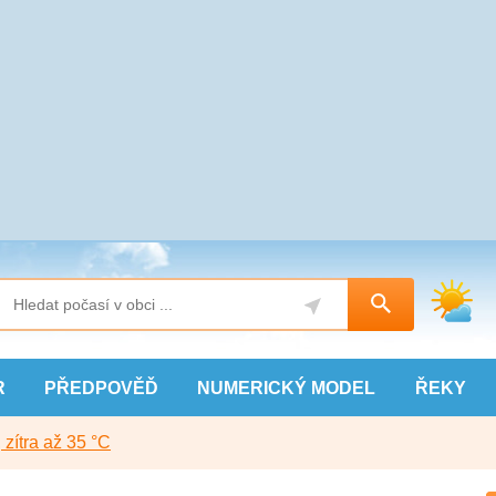
R
PŘEDPOVĚĎ
NUMERICKÝ
MODEL
ŘEKY
, zítra až 35 °C