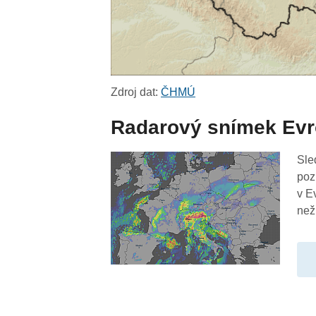
Zdroj dat:
ČHMÚ
Radarový snímek Ev
Sle
poz
v E
než