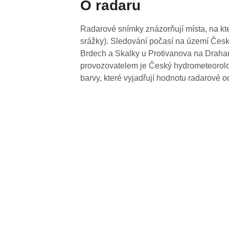
O radaru
Radarové snímky znázorňují místa, na kte
srážky). Sledování počasí na území Česk
Brdech a Skalky u Protivanova na Drahan
provozovatelem je Český hydrometeorolog
barvy, které vyjadřují hodnotu radarové o