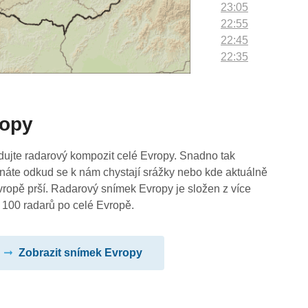
23:05
22:55
22:45
22:35
22:25
22:15
22:05
ropy
21:55
21:45
21:35
dujte radarový kompozit celé Evropy. Snadno tak
21:25
náte odkud se k nám chystají srážky nebo kde aktuálně
21:15
vropě prší. Radarový snímek Evropy je složen z více
21:05
 100 radarů po celé Evropě.
20:55
20:45
Zobrazit snímek Evropy
20:35
20:25
20:15
20:05