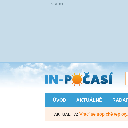
Přejít
na
hlavní
obsah
ÚVOD
AKTUÁLNĚ
RADA
Vrací se tropické teploty
AKTUALITA: