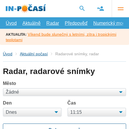
Přejít
na
hlavní
obsah
Úvod
Aktuálně
Radar
Předpověď
Numerický model
Víkend bude slunečný s letními, zítra i tropickými
AKTUALITA:
teplotami
Úvod
Aktuální počasí
Radarové snímky, radar
Radar, radarové snímky
Město
Den
Čas