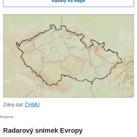
Radary na mapě
Zdroj dat:
ČHMÚ
Radarový snímek Evropy