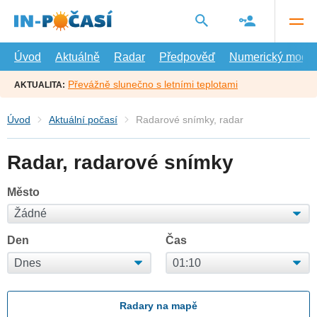
Přejít
na
hlavní
obsah
Úvod
Aktuálně
Radar
Předpověď
Numerický model
Převážně slunečno s letními teplotami
AKTUALITA:
Úvod
Aktuální počasí
Radarové snímky, radar
Radar, radarové snímky
Město
Den
Čas
Radary na mapě