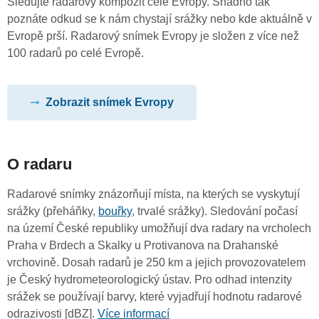
Sledujte radarový kompozit celé Evropy. Snadno tak
poznáte odkud se k nám chystají srážky nebo kde aktuálně v
Evropě prší. Radarový snímek Evropy je složen z více než
100 radarů po celé Evropě.
Zobrazit snímek Evropy
O radaru
Radarové snímky znázorňují místa, na kterých se vyskytují
srážky (přeháňky,
bouřky
, trvalé srážky). Sledování počasí
na území České republiky umožňují dva radary na vrcholech
Praha v Brdech a Skalky u Protivanova na Drahanské
vrchovině. Dosah radarů je 250 km a jejich provozovatelem
je Český hydrometeorologický ústav. Pro odhad intenzity
srážek se používají barvy, které vyjadřují hodnotu radarové
odrazivosti [dBZ].
Více informací