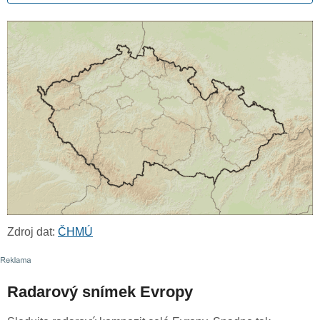
Zdroj dat:
ČHMÚ
Radarový snímek Evropy