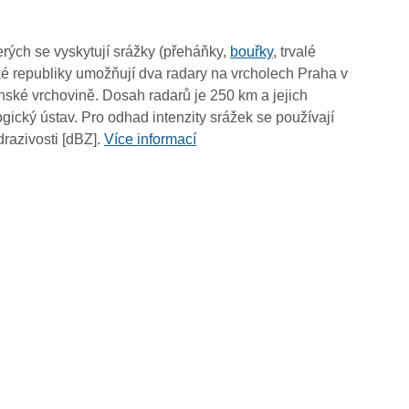
12:55
12:45
rých se vyskytují srážky (přeháňky,
bouřky
, trvalé
12:35
é republiky umožňují dva radary na vrcholech Praha v
12:25
ské vrchovině. Dosah radarů je 250 km a jejich
12:15
ický ústav. Pro odhad intenzity srážek se používají
12:05
drazivosti [dBZ].
Více informací
11:55
11:45
11:35
11:25
11:15
11:05
10:55
10:45
10:35
10:25
10:15
10:05