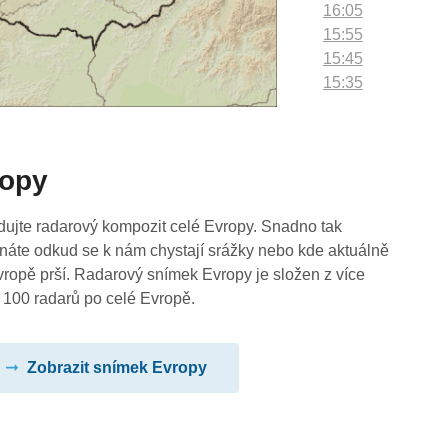
16:05
15:55
15:45
15:35
15:25
15:15
15:05
ropy
14:55
14:45
14:35
dujte radarový kompozit celé Evropy. Snadno tak
14:25
náte odkud se k nám chystají srážky nebo kde aktuálně
14:15
vropě prší. Radarový snímek Evropy je složen z více
14:05
 100 radarů po celé Evropě.
13:55
13:45
Zobrazit snímek Evropy
13:35
13:25
13:15
13:05