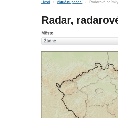
Úvod
Aktuální počasí
Radarové snímky
Radar, radarov
Město