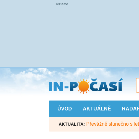
Přejít
na
hlavní
obsah
ÚVOD
AKTUÁLNĚ
RADA
Převážně slunečno s let
AKTUALITA: