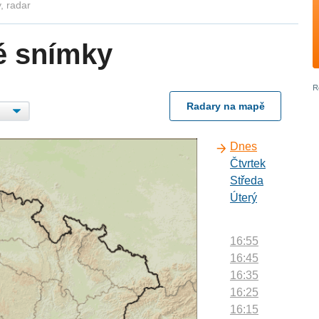
, radar
é snímky
Radary na mapě
Dnes
Čtvrtek
Středa
Úterý
16:55
16:45
16:35
16:25
16:15