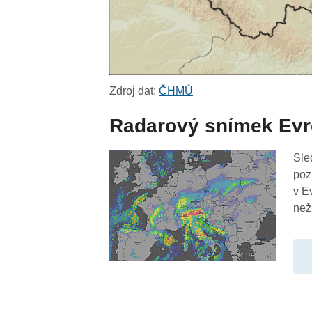
Zdroj dat:
ČHMÚ
Radarový snímek Ev
Sle
poz
v E
než