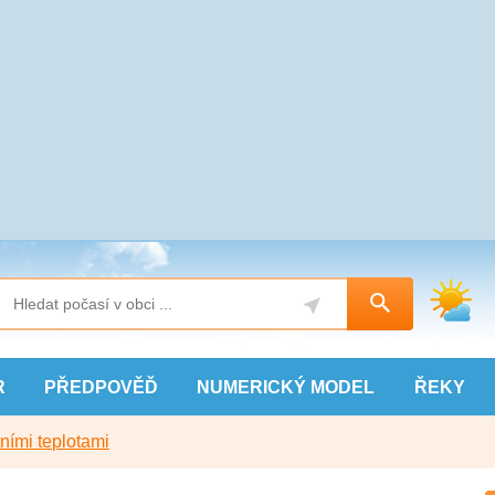
R
PŘEDPOVĚĎ
NUMERICKÝ
MODEL
ŘEKY
ními teplotami