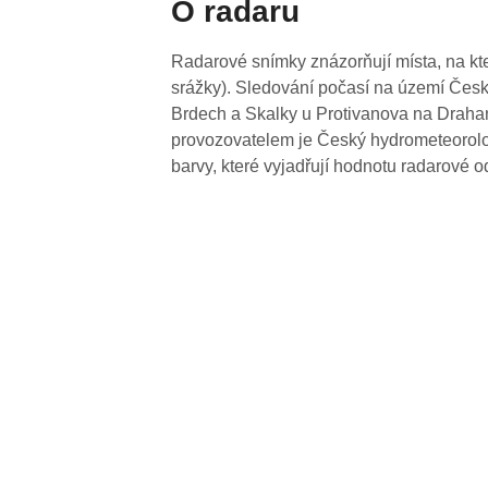
O radaru
Radarové snímky znázorňují místa, na kte
srážky). Sledování počasí na území Česk
Brdech a Skalky u Protivanova na Drahan
provozovatelem je Český hydrometeorolog
barvy, které vyjadřují hodnotu radarové o