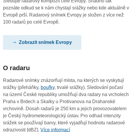
Sledujte radarový kompozit celé Evropy. Snadno tak
poznáte odkud se k nám chystají srážky nebo kde aktuálně v
Evropě prší. Radarový snímek Evropy je složen z více než
100 radarů po celé Evropě.
Zobrazit snímek Evropy
O radaru
Radarové snímky znázorňují místa, na kterých se vyskytují
srážky (přeháňky,
bouřky
, trvalé srážky). Sledování počasí
na území České republiky umožňují dva radary na vrcholech
Praha v Brdech a Skalky u Protivanova na Drahanské
vrchovině. Dosah radarů je 250 km a jejich provozovatelem
je Český hydrometeorologický ústav. Pro odhad intenzity
srážek se používají barvy, které vyjadřují hodnotu radarové
odrazivosti [dBZ].
Více informací