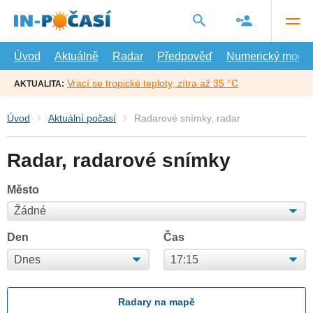
Přejít
na
hlavní
obsah
Úvod
Aktuálně
Radar
Předpověď
Numerický model
Vrací se tropické teploty, zítra až 35 °C
AKTUALITA:
Úvod
Aktuální počasí
Radarové snímky, radar
Radar, radarové snímky
Město
Den
Čas
Radary na mapě