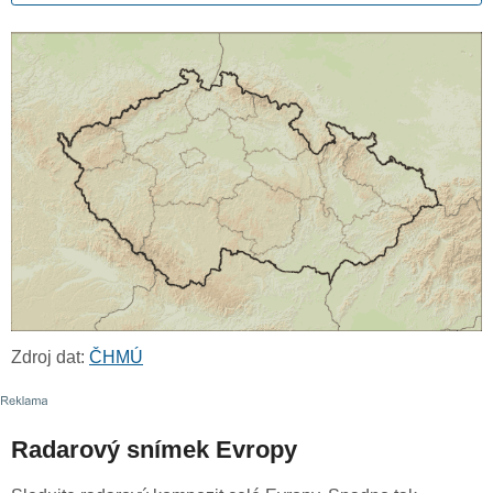
Zdroj dat:
ČHMÚ
Radarový snímek Evropy