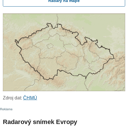
Radary na mapě
Zdroj dat:
ČHMÚ
Radarový snímek Evropy