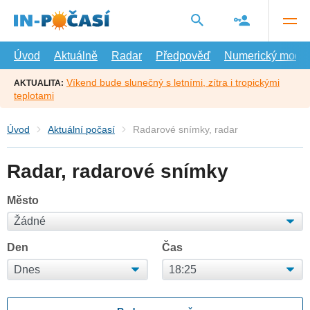
Přejít
na
hlavní
obsah
Úvod
Aktuálně
Radar
Předpověď
Numerický model
Víkend bude slunečný s letními, zítra i tropickými
AKTUALITA:
teplotami
Úvod
Aktuální počasí
Radarové snímky, radar
Radar, radarové snímky
Město
Den
Čas