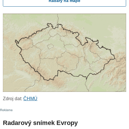
Radary na mapě
Zdroj dat:
ČHMÚ
Radarový snímek Evropy