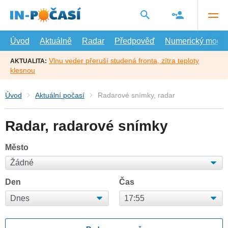
Přejít
na
hlavní
obsah
Úvod
Aktuálně
Radar
Předpověď
Numerický model
Vlnu veder přeruší studená fronta, zítra teploty
AKTUALITA:
klesnou
Úvod
Aktuální počasí
Radarové snímky, radar
Radar, radarové snímky
Město
Den
Čas