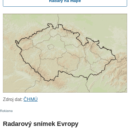
Radary na mapě
Zdroj dat:
ČHMÚ
Radarový snímek Evropy