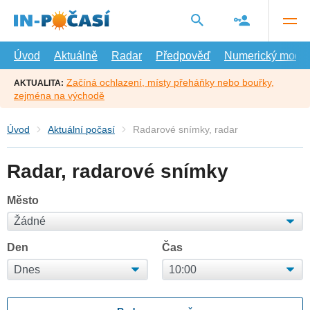
Přejít
na
hlavní
obsah
Úvod
Aktuálně
Radar
Předpověď
Numerický model
Začíná ochlazení, místy přeháňky nebo bouřky,
AKTUALITA:
zejména na východě
Úvod
Aktuální počasí
Radarové snímky, radar
Radar, radarové snímky
Město
Den
Čas