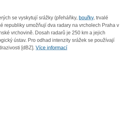
rých se vyskytují srážky (přeháňky,
bouřky
, trvalé
é republiky umožňují dva radary na vrcholech Praha v
ské vrchovině. Dosah radarů je 250 km a jejich
ický ústav. Pro odhad intenzity srážek se používají
drazivosti [dBZ].
Více informací