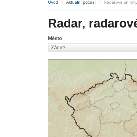
Úvod
Aktuální počasí
Radarové snímky
Radar, radarov
Město