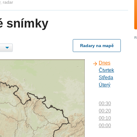
, radar
é snímky
Radary na mapě
Dnes
Čtvrtek
Středa
Úterý
00:30
00:20
00:10
00:00