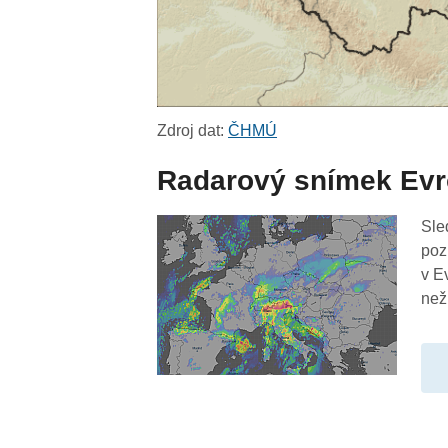
Zdroj dat:
ČHMÚ
Radarový snímek Ev
Sle
poz
v E
než