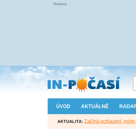
Přejít
na
hlavní
obsah
ÚVOD
AKTUÁLNĚ
RADA
Začíná ochlazení, míst
AKTUALITA: