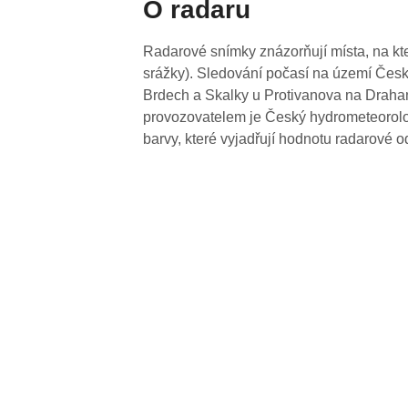
O radaru
Radarové snímky znázorňují místa, na kte
srážky). Sledování počasí na území Česk
Brdech a Skalky u Protivanova na Drahan
provozovatelem je Český hydrometeorolog
barvy, které vyjadřují hodnotu radarové o