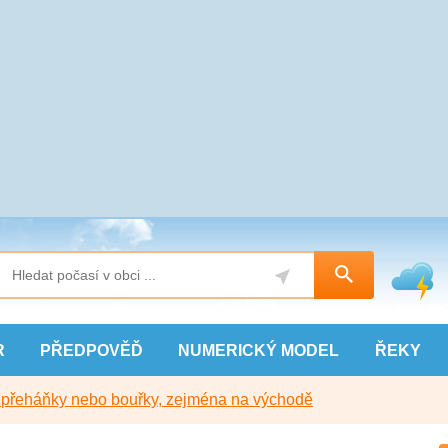
R
PŘEDPOVĚĎ
NUMERICKÝ
MODEL
ŘEKY
y přeháňky nebo bouřky, zejména na východě