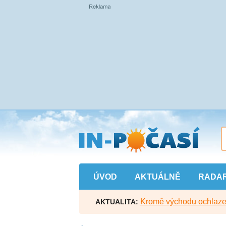
Přejít
na
hlavní
obsah
ÚVOD
AKTUÁLNĚ
RADA
Kromě východu ochlazen
AKTUALITA: