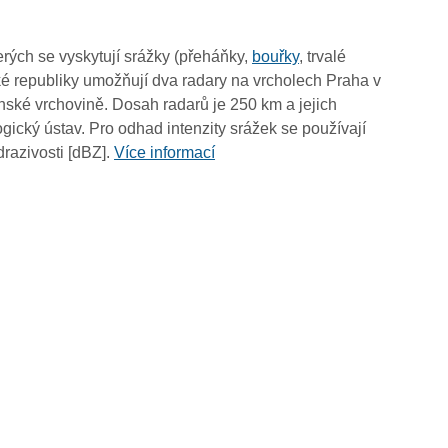
01:55
01:45
rých se vyskytují srážky (přeháňky,
bouřky
, trvalé
01:35
é republiky umožňují dva radary na vrcholech Praha v
01:25
ské vrchovině. Dosah radarů je 250 km a jejich
01:15
ický ústav. Pro odhad intenzity srážek se používají
01:05
drazivosti [dBZ].
Více informací
00:55
00:45
00:35
00:25
00:15
00:05