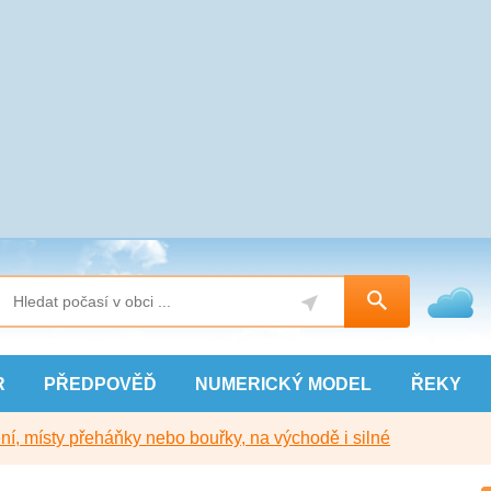
R
PŘEDPOVĚĎ
NUMERICKÝ
MODEL
ŘEKY
í, místy přeháňky nebo bouřky, na východě i silné