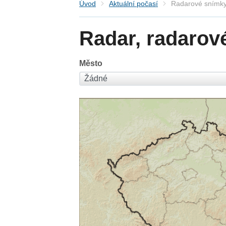
Úvod
Aktuální počasí
Radarové snímky
Radar, radarov
Město