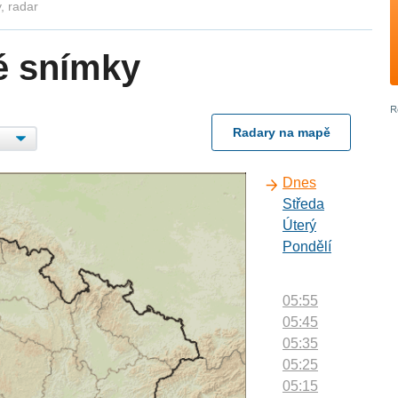
, radar
é snímky
Radary na mapě
Dnes
Středa
Úterý
Pondělí
05:55
05:45
05:35
05:25
05:15