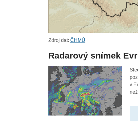
Zdroj dat:
ČHMÚ
Radarový snímek Ev
Sle
poz
v E
než