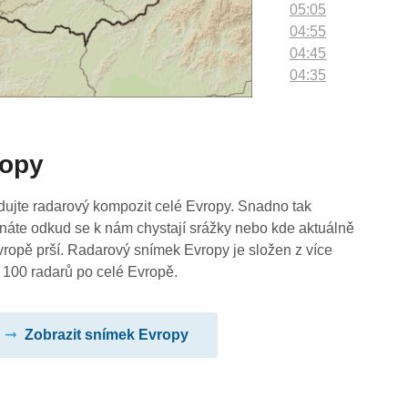
05:05
04:55
04:45
04:35
04:25
04:15
04:05
ropy
03:55
03:45
03:35
dujte radarový kompozit celé Evropy. Snadno tak
03:25
náte odkud se k nám chystají srážky nebo kde aktuálně
03:15
vropě prší. Radarový snímek Evropy je složen z více
03:05
 100 radarů po celé Evropě.
02:55
02:45
Zobrazit snímek Evropy
02:35
02:25
02:15
02:05