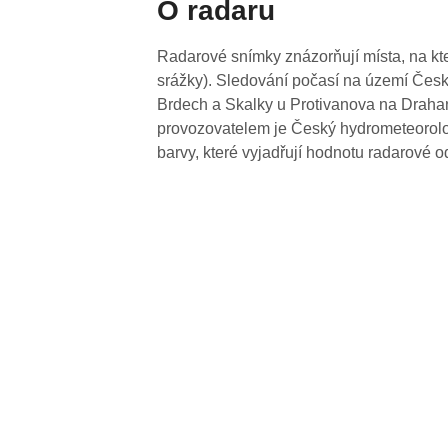
O radaru
Radarové snímky znázorňují místa, na kte
srážky). Sledování počasí na území Česk
Brdech a Skalky u Protivanova na Drahan
provozovatelem je Český hydrometeorolog
barvy, které vyjadřují hodnotu radarové o