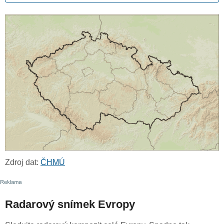
Zdroj dat:
ČHMÚ
Radarový snímek Evropy