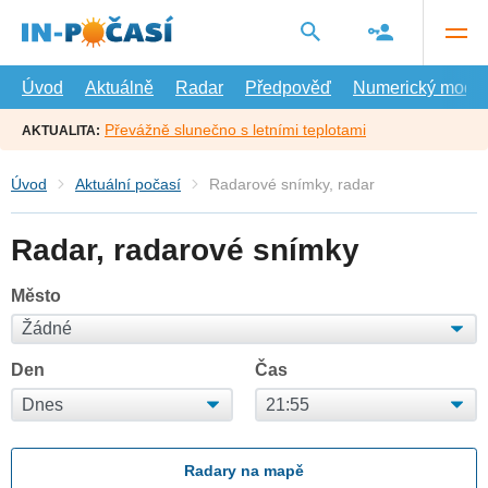
Přejít
na
hlavní
obsah
Úvod
Aktuálně
Radar
Předpověď
Numerický model
Převážně slunečno s letními teplotami
AKTUALITA:
Úvod
Aktuální počasí
Radarové snímky, radar
Radar, radarové snímky
Město
Den
Čas
Radary na mapě