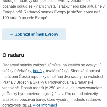
Sledujte radarový kompozit celé Evropy. Snadno tak
poznáte odkud se k nám chystají srážky nebo kde aktuálně v
Evropě prší. Radarový snímek Evropy je složen z více než
100 radarů po celé Evropě.
Zobrazit snímek Evropy
O radaru
Radarové snímky znázorňují místa, na kterých se vyskytují
srážky (přeháňky,
bouřky
, trvalé srážky). Sledování počasí
na území České republiky umožňují dva radary na vrcholech
Praha v Brdech a Skalky u Protivanova na Drahanské
vrchovině. Dosah radarů je 250 km a jejich provozovatelem
je Český hydrometeorologický ústav. Pro odhad intenzity
srážek se používají barvy, které vyjadřují hodnotu radarové
odrazivosti [dBZ].
Více informací