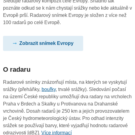
Sledujte radarový kompozit celé Evropy. Snadno tak
poznáte odkud se k nám chystají srážky nebo kde aktuálně v
Evropě prší. Radarový snímek Evropy je složen z více než
100 radarů po celé Evropě.
Zobrazit snímek Evropy
O radaru
Radarové snímky znázorňují místa, na kterých se vyskytují
srážky (přeháňky,
bouřky
, trvalé srážky). Sledování počasí
na území České republiky umožňují dva radary na vrcholech
Praha v Brdech a Skalky u Protivanova na Drahanské
vrchovině. Dosah radarů je 250 km a jejich provozovatelem
je Český hydrometeorologický ústav. Pro odhad intenzity
srážek se používají barvy, které vyjadřují hodnotu radarové
odrazivosti [dBZ].
Více informací