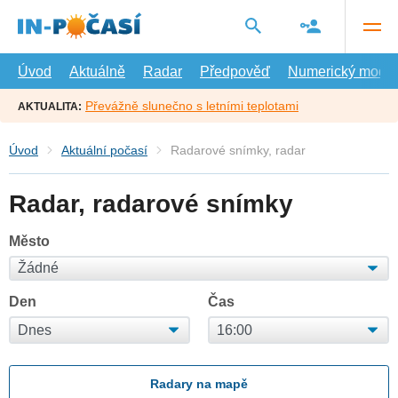
Přejít
na
hlavní
obsah
Úvod
Aktuálně
Radar
Předpověď
Numerický model
Převážně slunečno s letními teplotami
AKTUALITA:
Úvod
Aktuální počasí
Radarové snímky, radar
Radar, radarové snímky
Město
Den
Čas
Radary na mapě