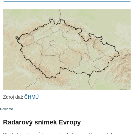
Zdroj dat:
ČHMÚ
Radarový snímek Evropy