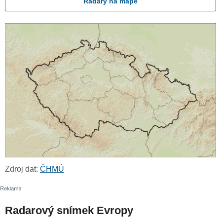
Radary na mapě
Zdroj dat:
ČHMÚ
Radarový snímek Evropy