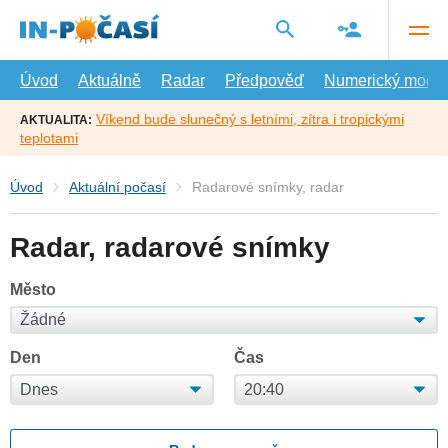
Přejít
na
hlavní
obsah
Úvod
Aktuálně
Radar
Předpověď
Numerický model
Víkend bude slunečný s letními, zítra i tropickými
AKTUALITA:
teplotami
Úvod
Aktuální počasí
Radarové snímky, radar
Radar, radarové snímky
Město
Den
Čas