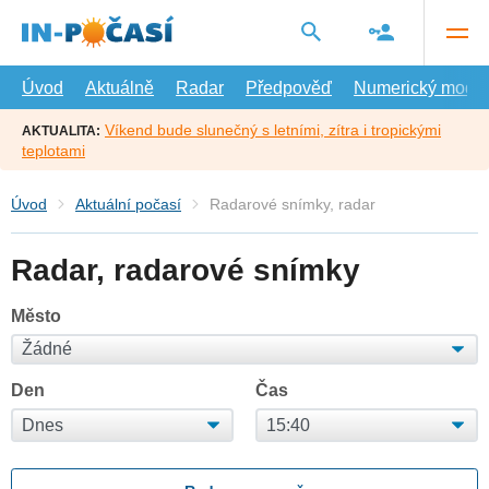
Přejít
na
hlavní
obsah
Úvod
Aktuálně
Radar
Předpověď
Numerický model
Víkend bude slunečný s letními, zítra i tropickými
AKTUALITA:
teplotami
Úvod
Aktuální počasí
Radarové snímky, radar
Radar, radarové snímky
Město
Den
Čas