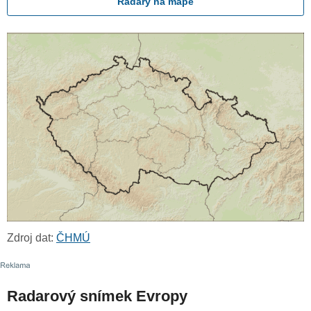
Radary na mapě
Zdroj dat:
ČHMÚ
Radarový snímek Evropy