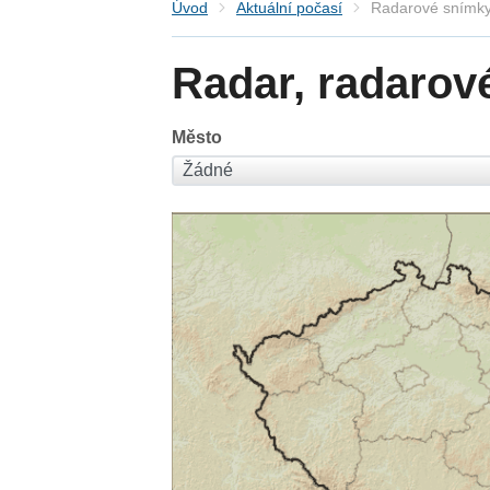
Úvod
Aktuální počasí
Radarové snímky
Radar, radarov
Město