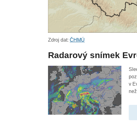
Zdroj dat:
ČHMÚ
Radarový snímek Ev
Sle
poz
v E
než