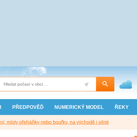
R
PŘEDPOVĚĎ
NUMERICKÝ
MODEL
ŘEKY
í, místy přeháňky nebo bouřky, na východě i silné