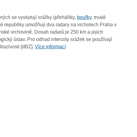
01:50
01:40
rých se vyskytují srážky (přeháňky,
bouřky
, trvalé
01:30
é republiky umožňují dva radary na vrcholech Praha v
01:20
ské vrchovině. Dosah radarů je 250 km a jejich
01:10
ický ústav. Pro odhad intenzity srážek se používají
01:00
drazivosti [dBZ].
Více informací
00:50
00:40
00:30
00:20
00:10
00:00