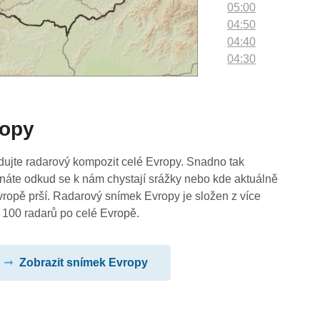
05:00
04:50
04:40
04:30
04:20
04:10
04:00
ropy
03:50
03:40
03:30
dujte radarový kompozit celé Evropy. Snadno tak
03:20
náte odkud se k nám chystají srážky nebo kde aktuálně
03:10
vropě prší. Radarový snímek Evropy je složen z více
03:00
 100 radarů po celé Evropě.
02:50
02:40
Zobrazit snímek Evropy
02:30
02:20
02:10
02:00