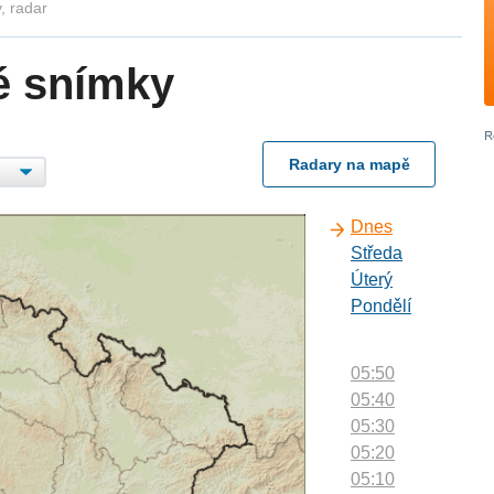
, radar
é snímky
Radary na mapě
Dnes
Středa
Úterý
Pondělí
05:50
05:40
05:30
05:20
05:10