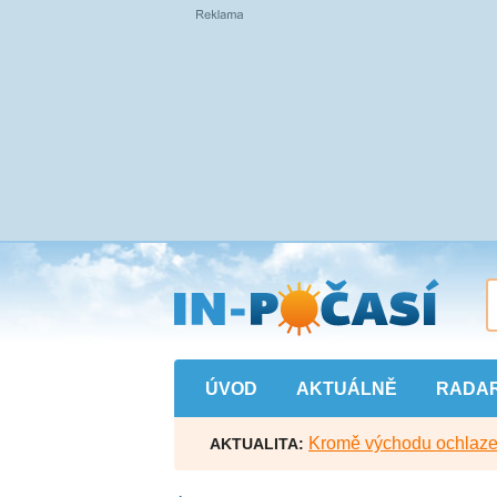
Přejít
na
hlavní
obsah
ÚVOD
AKTUÁLNĚ
RADA
Kromě východu ochlazen
AKTUALITA: