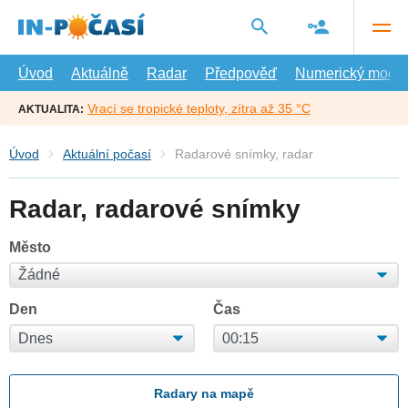
Přejít
na
hlavní
obsah
Úvod
Aktuálně
Radar
Předpověď
Numerický model
Vrací se tropické teploty, zítra až 35 °C
AKTUALITA:
Úvod
Aktuální počasí
Radarové snímky, radar
Radar, radarové snímky
Město
Den
Čas
Radary na mapě