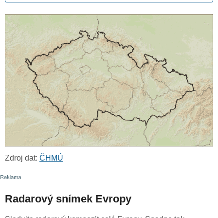
Zdroj dat:
ČHMÚ
Radarový snímek Evropy