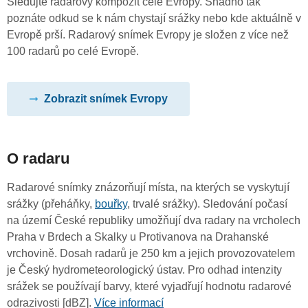
Sledujte radarový kompozit celé Evropy. Snadno tak
poznáte odkud se k nám chystají srážky nebo kde aktuálně v
Evropě prší. Radarový snímek Evropy je složen z více než
100 radarů po celé Evropě.
Zobrazit snímek Evropy
O radaru
Radarové snímky znázorňují místa, na kterých se vyskytují
srážky (přeháňky,
bouřky
, trvalé srážky). Sledování počasí
na území České republiky umožňují dva radary na vrcholech
Praha v Brdech a Skalky u Protivanova na Drahanské
vrchovině. Dosah radarů je 250 km a jejich provozovatelem
je Český hydrometeorologický ústav. Pro odhad intenzity
srážek se používají barvy, které vyjadřují hodnotu radarové
odrazivosti [dBZ].
Více informací