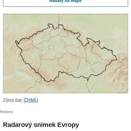
Radary na mapě
Zdroj dat:
ČHMÚ
Radarový snímek Evropy