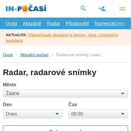
Přejít
na
hlavní
obsah
Úvod
Aktuálně
Radar
Předpověď
Numerický model
Víkend bude slunečný s letními, zítra i tropickými
AKTUALITA:
teplotami
Úvod
Aktuální počasí
Radarové snímky, radar
Radar, radarové snímky
Město
Den
Čas