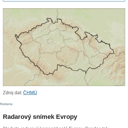
Zdroj dat:
ČHMÚ
Radarový snímek Evropy