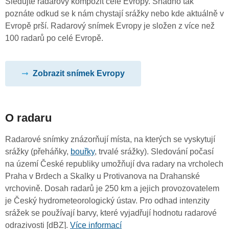
Sledujte radarový kompozit celé Evropy. Snadno tak
poznáte odkud se k nám chystají srážky nebo kde aktuálně v
Evropě prší. Radarový snímek Evropy je složen z více než
100 radarů po celé Evropě.
Zobrazit snímek Evropy
O radaru
Radarové snímky znázorňují místa, na kterých se vyskytují
srážky (přeháňky,
bouřky
, trvalé srážky). Sledování počasí
na území České republiky umožňují dva radary na vrcholech
Praha v Brdech a Skalky u Protivanova na Drahanské
vrchovině. Dosah radarů je 250 km a jejich provozovatelem
je Český hydrometeorologický ústav. Pro odhad intenzity
srážek se používají barvy, které vyjadřují hodnotu radarové
odrazivosti [dBZ].
Více informací