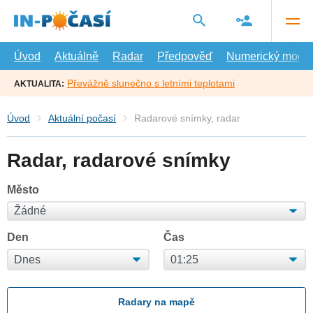
Přejít
na
hlavní
obsah
Úvod
Aktuálně
Radar
Předpověď
Numerický model
Převážně slunečno s letními teplotami
AKTUALITA:
Úvod
Aktuální počasí
Radarové snímky, radar
Radar, radarové snímky
Město
Den
Čas
Radary na mapě