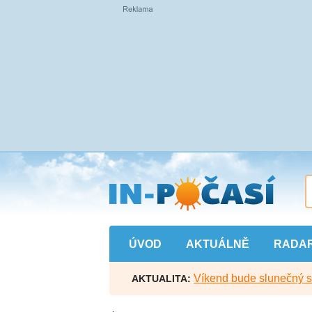
Přejít
na
hlavní
obsah
ÚVOD
AKTUÁLNĚ
RADA
Víkend bude slunečný s l
AKTUALITA: