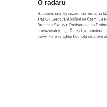
O radaru
Radarové snímky znázorňují místa, na kte
srážky). Sledování počasí na území Česk
Brdech a Skalky u Protivanova na Drahan
provozovatelem je Český hydrometeorolog
barvy, které vyjadřují hodnotu radarové o