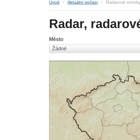
Úvod
Aktuální počasí
Radarové snímky
Radar, radarov
Město