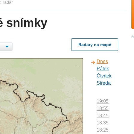
, radar
é snímky
Radary na mapě
Dnes
Pátek
Čtvrtek
Středa
19:05
18:55
18:45
18:35
18:25