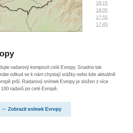
18:15
18:05
17:55
17:45
17:35
17:25
17:15
ropy
17:05
16:55
16:45
dujte radarový kompozit celé Evropy. Snadno tak
16:35
náte odkud se k nám chystají srážky nebo kde aktuálně
16:25
vropě prší. Radarový snímek Evropy je složen z více
16:15
 100 radarů po celé Evropě.
16:05
15:55
Zobrazit snímek Evropy
15:45
15:35
15:25
15:15