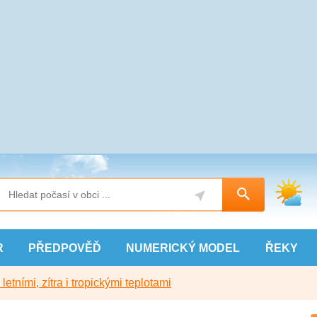
R
PŘEDPOVĚĎ
NUMERICKÝ
MODEL
ŘEKY
etními, zítra i tropickými teplotami