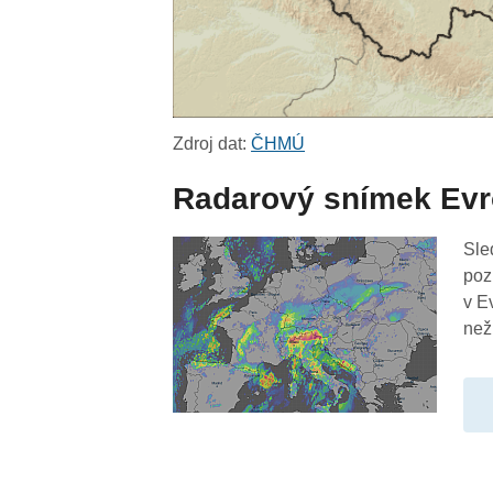
Zdroj dat:
ČHMÚ
Radarový snímek Ev
Sle
poz
v E
než