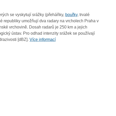
15:05
14:55
rých se vyskytují srážky (přeháňky,
bouřky
, trvalé
14:45
é republiky umožňují dva radary na vrcholech Praha v
14:35
ské vrchovině. Dosah radarů je 250 km a jejich
14:25
ický ústav. Pro odhad intenzity srážek se používají
14:15
drazivosti [dBZ].
Více informací
14:05
13:55
13:45
13:35
13:25
13:15
13:05
12:55
12:45
12:35
12:25
12:15