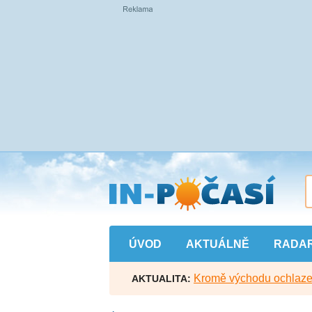
Přejít
na
hlavní
obsah
ÚVOD
AKTUÁLNĚ
RADA
Kromě východu ochlazen
AKTUALITA: