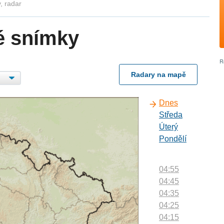
, radar
é snímky
Radary na mapě
Dnes
Středa
Úterý
Pondělí
04:55
04:45
04:35
04:25
04:15