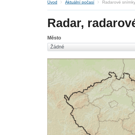
Úvod
Aktuální počasí
Radarové snímky
Radar, radarov
Město