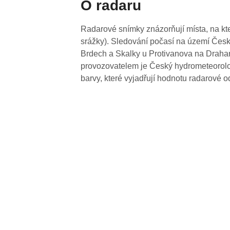
O radaru
Radarové snímky znázorňují místa, na kte
srážky). Sledování počasí na území Česk
Brdech a Skalky u Protivanova na Drahan
provozovatelem je Český hydrometeorolog
barvy, které vyjadřují hodnotu radarové o