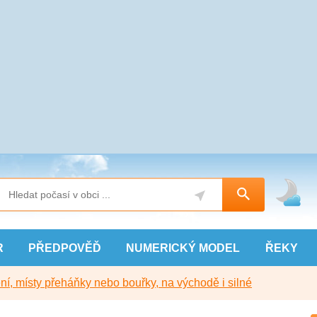
R
PŘEDPOVĚĎ
NUMERICKÝ
MODEL
ŘEKY
í, místy přeháňky nebo bouřky, na východě i silné