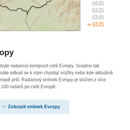
04:05
03:55
03:45
03:35
03:25
03:15
03:05
ropy
02:55
02:45
02:35
dujte radarový kompozit celé Evropy. Snadno tak
02:25
náte odkud se k nám chystají srážky nebo kde aktuálně
02:15
vropě prší. Radarový snímek Evropy je složen z více
02:05
 100 radarů po celé Evropě.
01:55
01:45
Zobrazit snímek Evropy
01:35
01:25
01:15
01:05