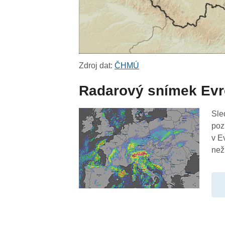
Zdroj dat:
ČHMÚ
Radarový snímek Ev
Sle
poz
v E
než