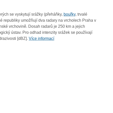
00:55
00:45
rých se vyskytují srážky (přeháňky,
bouřky
, trvalé
00:35
é republiky umožňují dva radary na vrcholech Praha v
00:25
ské vrchovině. Dosah radarů je 250 km a jejich
00:15
ický ústav. Pro odhad intenzity srážek se používají
00:05
drazivosti [dBZ].
Více informací