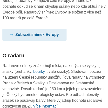
Sledujte radarový kompozit celé Evropy. Snadno tak
poznáte odkud se k nám chystají srážky nebo kde aktuálně v
Evropě prší. Radarový snímek Evropy je složen z více než
100 radarů po celé Evropě.
Zobrazit snímek Evropy
O radaru
Radarové snímky znázorňují místa, na kterých se vyskytují
srážky (přeháňky,
bouřky
, trvalé srážky). Sledování počasí
na území České republiky umožňují dva radary na vrcholech
Praha v Brdech a Skalky u Protivanova na Drahanské
vrchovině. Dosah radarů je 250 km a jejich provozovatelem
je Český hydrometeorologický ústav. Pro odhad intenzity
srážek se používají barvy, které vyjadřují hodnotu radarové
odrazivosti [dBZ].
Více informací