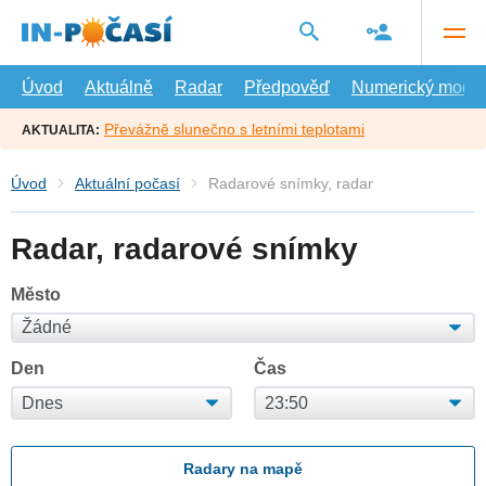
Přejít
na
hlavní
obsah
Úvod
Aktuálně
Radar
Předpověď
Numerický model
Převážně slunečno s letními teplotami
AKTUALITA:
Úvod
Aktuální počasí
Radarové snímky, radar
Radar, radarové snímky
Město
Den
Čas
Radary na mapě