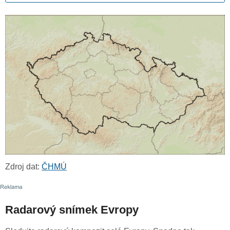
Zdroj dat:
ČHMÚ
Radarový snímek Evropy