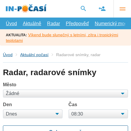
Přejít
na
hlavní
obsah
Úvod
Aktuálně
Radar
Předpověď
Numerický model
Víkend bude slunečný s letními, zítra i tropickými
AKTUALITA:
teplotami
Úvod
Aktuální počasí
Radarové snímky, radar
Radar, radarové snímky
Město
Den
Čas