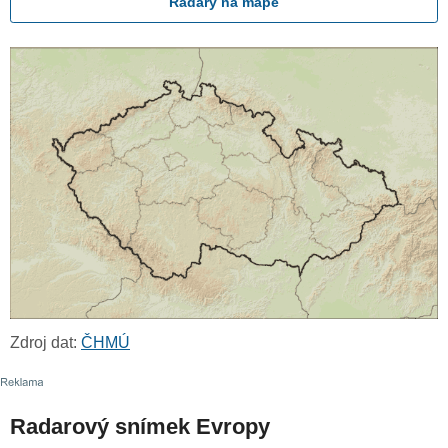
Radary na mapě
Zdroj dat:
ČHMÚ
Radarový snímek Evropy