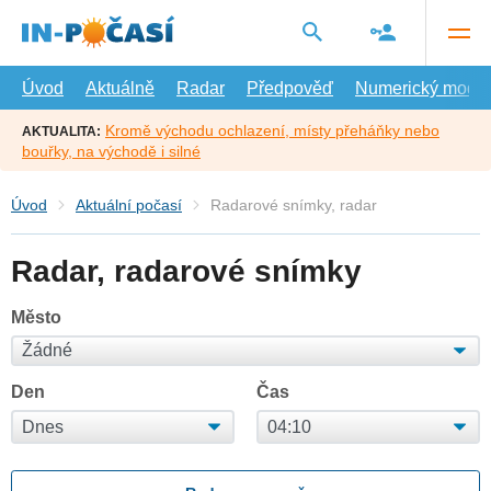
Přejít
na
hlavní
obsah
Úvod
Aktuálně
Radar
Předpověď
Numerický model
Kromě východu ochlazení, místy přeháňky nebo
AKTUALITA:
bouřky, na východě i silné
Úvod
Aktuální počasí
Radarové snímky, radar
Radar, radarové snímky
Město
Den
Čas