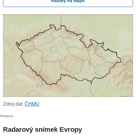
Radary na mapě
Zdroj dat:
ČHMÚ
Radarový snímek Evropy