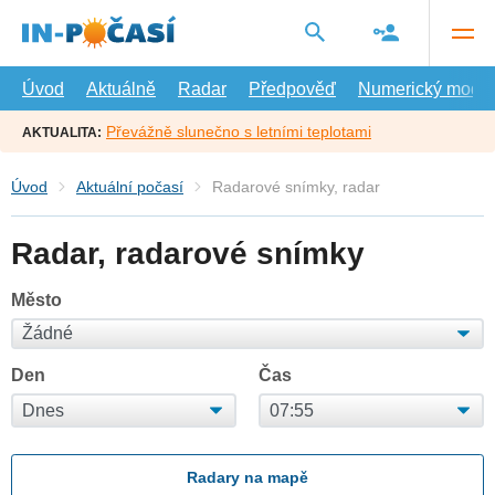
Přejít
na
hlavní
obsah
Úvod
Aktuálně
Radar
Předpověď
Numerický model
Převážně slunečno s letními teplotami
AKTUALITA:
Úvod
Aktuální počasí
Radarové snímky, radar
Radar, radarové snímky
Město
Den
Čas
Radary na mapě