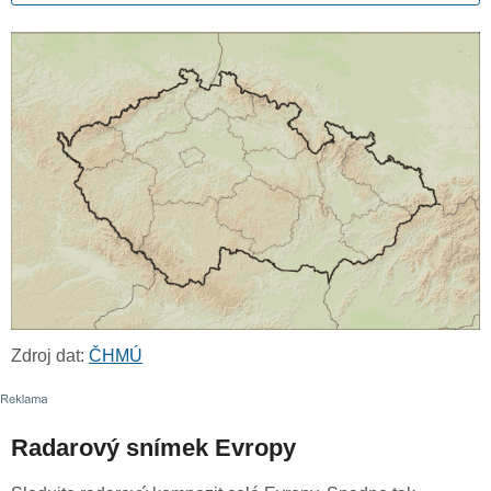
Zdroj dat:
ČHMÚ
Radarový snímek Evropy