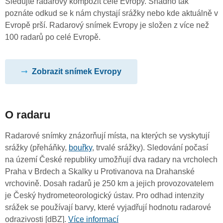
Sledujte radarový kompozit celé Evropy. Snadno tak
poznáte odkud se k nám chystají srážky nebo kde aktuálně v
Evropě prší. Radarový snímek Evropy je složen z více než
100 radarů po celé Evropě.
Zobrazit snímek Evropy
O radaru
Radarové snímky znázorňují místa, na kterých se vyskytují
srážky (přeháňky,
bouřky
, trvalé srážky). Sledování počasí
na území České republiky umožňují dva radary na vrcholech
Praha v Brdech a Skalky u Protivanova na Drahanské
vrchovině. Dosah radarů je 250 km a jejich provozovatelem
je Český hydrometeorologický ústav. Pro odhad intenzity
srážek se používají barvy, které vyjadřují hodnotu radarové
odrazivosti [dBZ].
Více informací