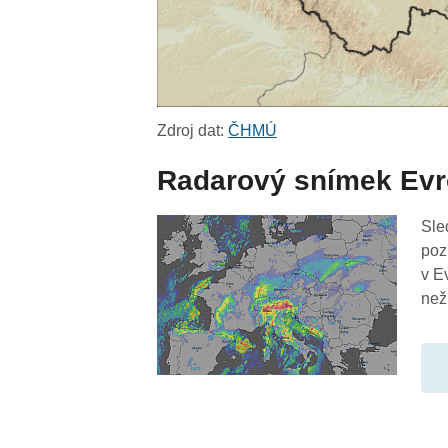
Zdroj dat:
ČHMÚ
Radarový snímek Ev
Sle
poz
v E
než