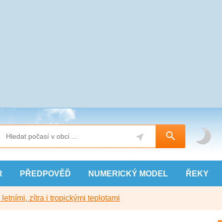
R
PŘEDPOVĚĎ
NUMERICKÝ
MODEL
ŘEKY
etními, zítra i tropickými teplotami