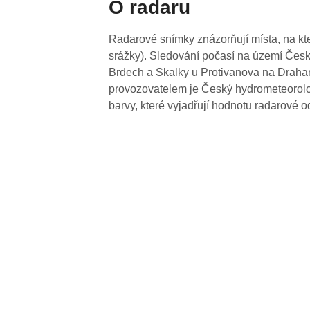
O radaru
Radarové snímky znázorňují místa, na kte
srážky). Sledování počasí na území Česk
Brdech a Skalky u Protivanova na Drahan
provozovatelem je Český hydrometeorolog
barvy, které vyjadřují hodnotu radarové o