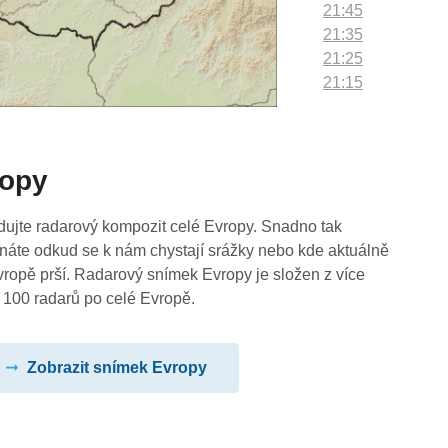
21:45
21:35
21:25
21:15
21:05
20:55
20:45
ropy
20:35
20:25
20:15
dujte radarový kompozit celé Evropy. Snadno tak
20:05
náte odkud se k nám chystají srážky nebo kde aktuálně
19:55
vropě prší. Radarový snímek Evropy je složen z více
19:45
 100 radarů po celé Evropě.
19:35
19:25
Zobrazit snímek Evropy
19:15
19:05
18:55
18:45