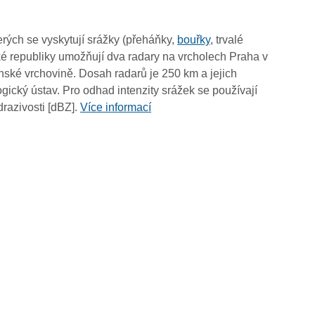
18:35
18:25
rých se vyskytují srážky (přeháňky,
bouřky
, trvalé
18:15
é republiky umožňují dva radary na vrcholech Praha v
18:05
ské vrchovině. Dosah radarů je 250 km a jejich
17:55
ický ústav. Pro odhad intenzity srážek se používají
17:45
drazivosti [dBZ].
Více informací
17:35
17:25
17:15
17:05
16:55
16:45
16:35
16:25
16:15
16:05
15:55
15:45