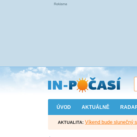
Přejít
na
hlavní
obsah
ÚVOD
AKTUÁLNĚ
RADA
Víkend bude slunečný s l
AKTUALITA: