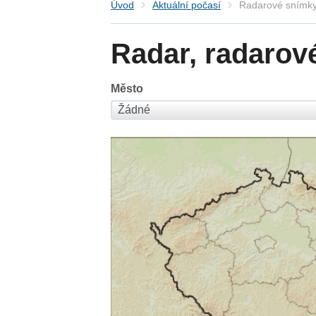
Úvod
Aktuální počasí
Radarové snímky
Radar, radarov
Město