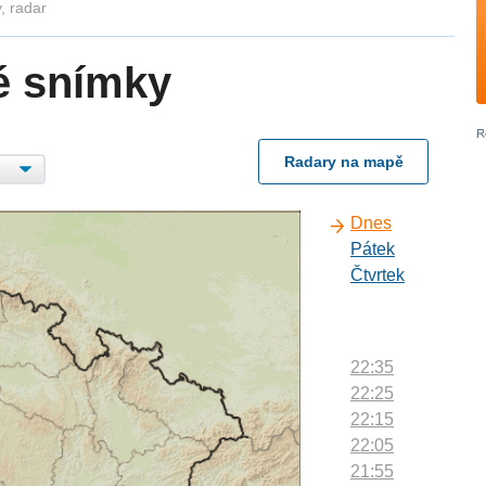
, radar
é snímky
Radary na mapě
Dnes
Pátek
Čtvrtek
22:35
22:25
22:15
22:05
21:55