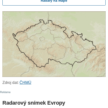
Radary na mapě
Zdroj dat:
ČHMÚ
Radarový snímek Evropy