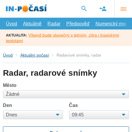
Přejít
na
hlavní
obsah
Úvod
Aktuálně
Radar
Předpověď
Numerický model
Víkend bude slunečný s letními, zítra i tropickými
AKTUALITA:
teplotami
Úvod
Aktuální počasí
Radarové snímky, radar
Radar, radarové snímky
Město
Den
Čas