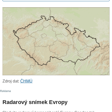
Zdroj dat:
ČHMÚ
Radarový snímek Evropy