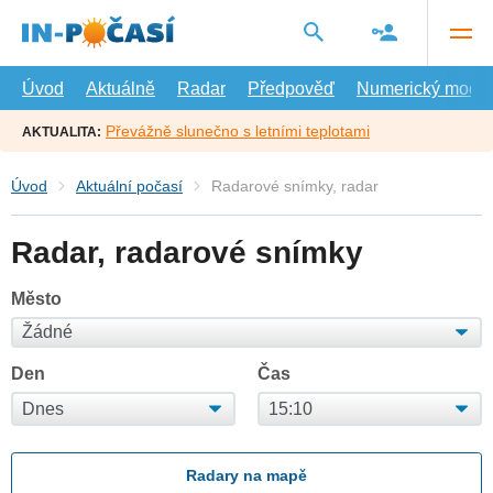
Přejít
na
hlavní
obsah
Úvod
Aktuálně
Radar
Předpověď
Numerický model
Převážně slunečno s letními teplotami
AKTUALITA:
Úvod
Aktuální počasí
Radarové snímky, radar
Radar, radarové snímky
Město
Den
Čas
Radary na mapě