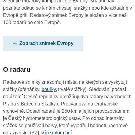
Sledujte radarový kompozit celé Evropy. Snadno tak
poznáte odkud se k nám chystají srážky nebo kde aktuálně v
Evropě prší. Radarový snímek Evropy je složen z více než
100 radarů po celé Evropě.
Zobrazit snímek Evropy
O radaru
Radarové snímky znázorňují místa, na kterých se vyskytují
srážky (přeháňky,
bouřky
, trvalé srážky). Sledování počasí
na území České republiky umožňují dva radary na vrcholech
Praha v Brdech a Skalky u Protivanova na Drahanské
vrchovině. Dosah radarů je 250 km a jejich provozovatelem
je Český hydrometeorologický ústav. Pro odhad intenzity
srážek se používají barvy, které vyjadřují hodnotu radarové
odrazivosti [dBZ].
Více informací