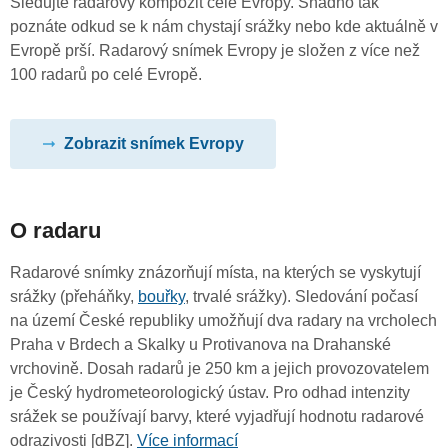
Sledujte radarový kompozit celé Evropy. Snadno tak
poznáte odkud se k nám chystají srážky nebo kde aktuálně v
Evropě prší. Radarový snímek Evropy je složen z více než
100 radarů po celé Evropě.
Zobrazit snímek Evropy
O radaru
Radarové snímky znázorňují místa, na kterých se vyskytují
srážky (přeháňky,
bouřky
, trvalé srážky). Sledování počasí
na území České republiky umožňují dva radary na vrcholech
Praha v Brdech a Skalky u Protivanova na Drahanské
vrchovině. Dosah radarů je 250 km a jejich provozovatelem
je Český hydrometeorologický ústav. Pro odhad intenzity
srážek se používají barvy, které vyjadřují hodnotu radarové
odrazivosti [dBZ].
Více informací