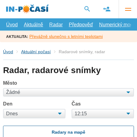
Přejít
na
hlavní
obsah
Úvod
Aktuálně
Radar
Předpověď
Numerický model
Převážně slunečno s letními teplotami
AKTUALITA:
Úvod
Aktuální počasí
Radarové snímky, radar
Radar, radarové snímky
Město
Den
Čas
Radary na mapě