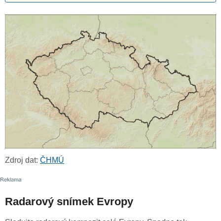
Zdroj dat:
ČHMÚ
Radarový snímek Evropy