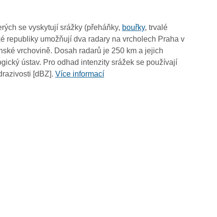
rých se vyskytují srážky (přeháňky,
bouřky
, trvalé
é republiky umožňují dva radary na vrcholech Praha v
ské vrchovině. Dosah radarů je 250 km a jejich
ický ústav. Pro odhad intenzity srážek se používají
drazivosti [dBZ].
Více informací