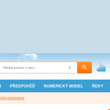
R
PŘEDPOVĚĎ
NUMERICKÝ
MODEL
ŘEKY
ními teplotami