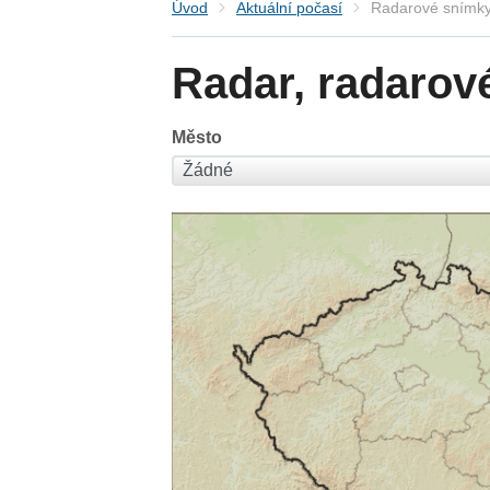
Úvod
Aktuální počasí
Radarové snímky
Radar, radarov
Město