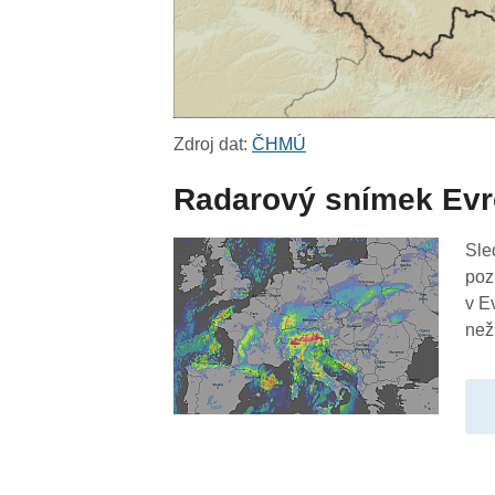
Zdroj dat:
ČHMÚ
Radarový snímek Ev
Sle
poz
v E
než