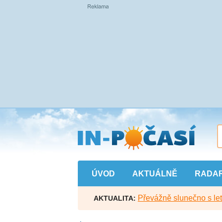
Přejít
na
hlavní
obsah
ÚVOD
AKTUÁLNĚ
RADA
Převážně slunečno s let
AKTUALITA: