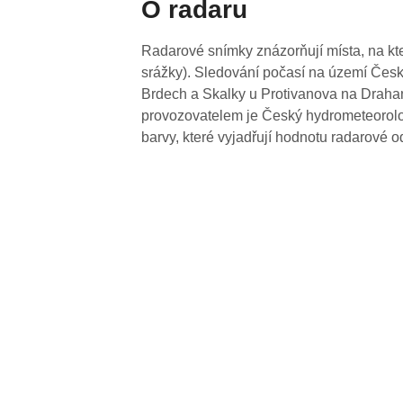
O radaru
Radarové snímky znázorňují místa, na kte
srážky). Sledování počasí na území Česk
Brdech a Skalky u Protivanova na Drahan
provozovatelem je Český hydrometeorolog
barvy, které vyjadřují hodnotu radarové o