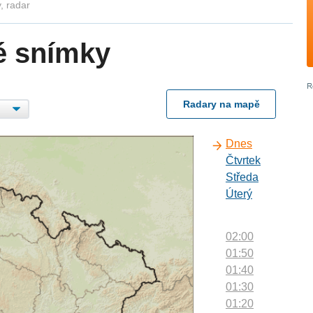
, radar
é snímky
Radary na mapě
Dnes
Čtvrtek
Středa
Úterý
02:00
01:50
01:40
01:30
01:20