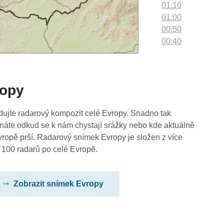
01:10
01:00
00:50
00:40
00:30
00:20
00:10
ropy
00:00
dujte radarový kompozit celé Evropy. Snadno tak
náte odkud se k nám chystají srážky nebo kde aktuálně
vropě prší. Radarový snímek Evropy je složen z více
 100 radarů po celé Evropě.
Zobrazit snímek Evropy