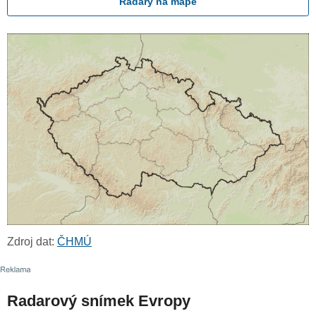
Radary na mapě
Zdroj dat:
ČHMÚ
Radarový snímek Evropy