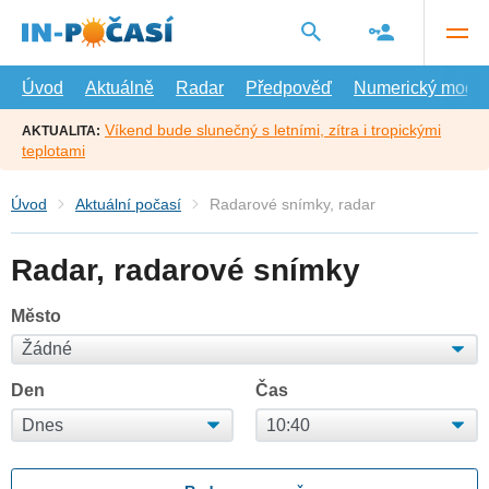
Přejít
na
hlavní
obsah
Úvod
Aktuálně
Radar
Předpověď
Numerický model
Víkend bude slunečný s letními, zítra i tropickými
AKTUALITA:
teplotami
Úvod
Aktuální počasí
Radarové snímky, radar
Radar, radarové snímky
Město
Den
Čas