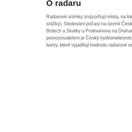
O radaru
Radarové snímky znázorňují místa, na kte
srážky). Sledování počasí na území Česk
Brdech a Skalky u Protivanova na Drahan
provozovatelem je Český hydrometeorolog
barvy, které vyjadřují hodnotu radarové o