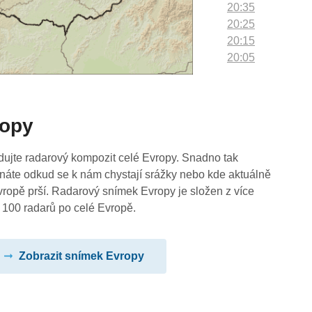
20:35
20:25
20:15
20:05
19:55
19:45
19:35
ropy
19:25
19:15
19:05
dujte radarový kompozit celé Evropy. Snadno tak
18:55
náte odkud se k nám chystají srážky nebo kde aktuálně
18:45
vropě prší. Radarový snímek Evropy je složen z více
18:35
 100 radarů po celé Evropě.
18:25
18:15
Zobrazit snímek Evropy
18:05
17:55
17:45
17:35