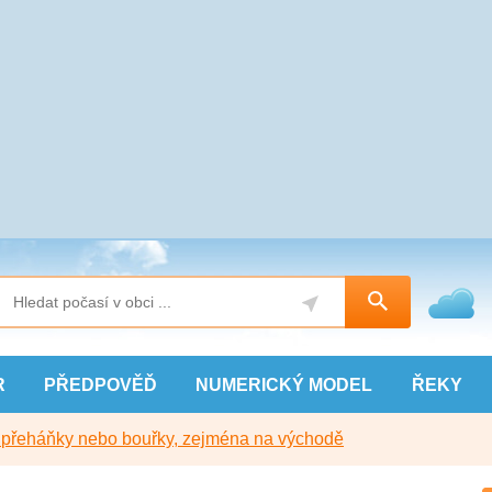
R
PŘEDPOVĚĎ
NUMERICKÝ
MODEL
ŘEKY
y přeháňky nebo bouřky, zejména na východě