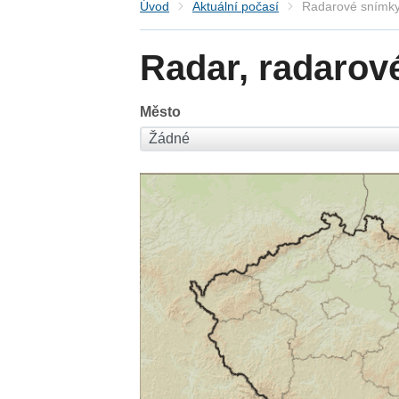
Úvod
Aktuální počasí
Radarové snímky
Radar, radarov
Město