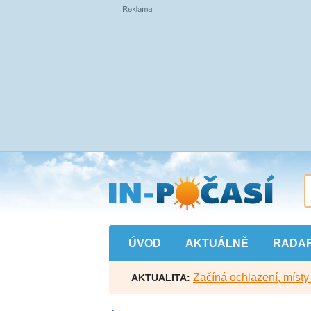
Přejít
na
hlavní
obsah
ÚVOD
AKTUÁLNĚ
RADA
Začíná ochlazení, míst
AKTUALITA: