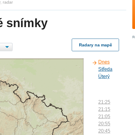
, radar
é snímky
Radary na mapě
Dnes
Středa
Úterý
21:25
21:15
21:05
20:55
20:45