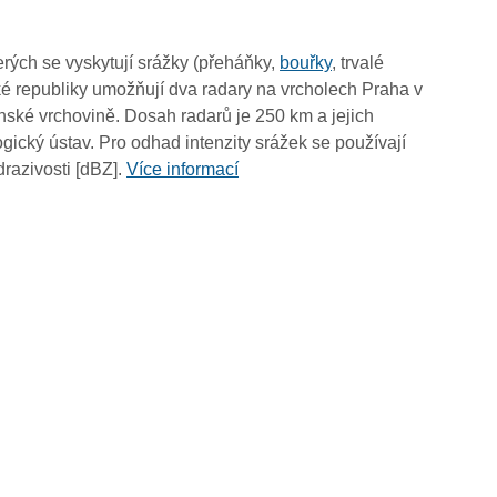
17:25
17:15
rých se vyskytují srážky (přeháňky,
bouřky
, trvalé
17:05
é republiky umožňují dva radary na vrcholech Praha v
16:55
ské vrchovině. Dosah radarů je 250 km a jejich
16:45
ický ústav. Pro odhad intenzity srážek se používají
16:35
drazivosti [dBZ].
Více informací
16:25
16:15
16:05
15:55
15:45
15:35
15:25
15:15
15:05
14:55
14:45
14:35