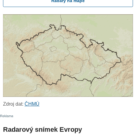
Radary na mapě
Zdroj dat:
ČHMÚ
Radarový snímek Evropy