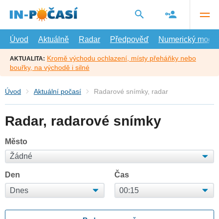
Přejít
na
hlavní
obsah
Úvod
Aktuálně
Radar
Předpověď
Numerický model
Kromě východu ochlazení, místy přeháňky nebo
AKTUALITA:
bouřky, na východě i silné
Úvod
Aktuální počasí
Radarové snímky, radar
Radar, radarové snímky
Město
Den
Čas