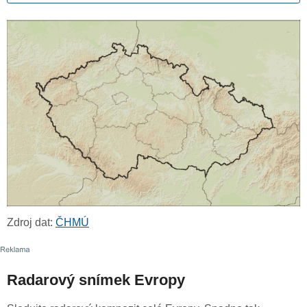
Zdroj dat:
ČHMÚ
Radarový snímek Evropy