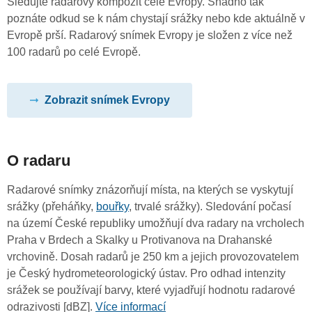
Sledujte radarový kompozit celé Evropy. Snadno tak
poznáte odkud se k nám chystají srážky nebo kde aktuálně v
Evropě prší. Radarový snímek Evropy je složen z více než
100 radarů po celé Evropě.
Zobrazit snímek Evropy
O radaru
Radarové snímky znázorňují místa, na kterých se vyskytují
srážky (přeháňky,
bouřky
, trvalé srážky). Sledování počasí
na území České republiky umožňují dva radary na vrcholech
Praha v Brdech a Skalky u Protivanova na Drahanské
vrchovině. Dosah radarů je 250 km a jejich provozovatelem
je Český hydrometeorologický ústav. Pro odhad intenzity
srážek se používají barvy, které vyjadřují hodnotu radarové
odrazivosti [dBZ].
Více informací