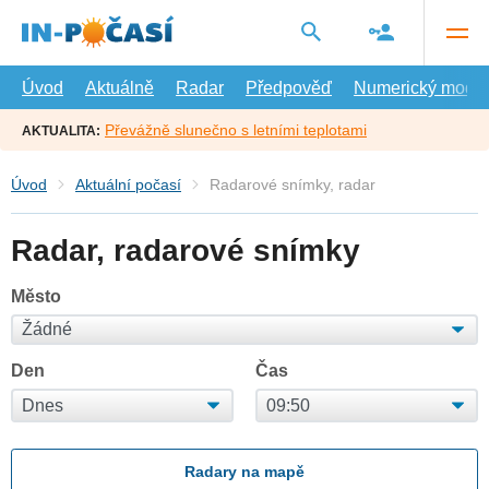
Přejít
na
hlavní
obsah
Úvod
Aktuálně
Radar
Předpověď
Numerický model
Převážně slunečno s letními teplotami
AKTUALITA:
Úvod
Aktuální počasí
Radarové snímky, radar
Radar, radarové snímky
Město
Den
Čas
Radary na mapě