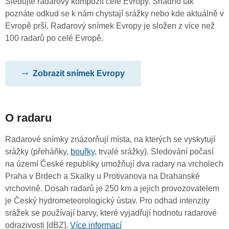
Sledujte radarový kompozit celé Evropy. Snadno tak
poznáte odkud se k nám chystají srážky nebo kde aktuálně v
Evropě prší. Radarový snímek Evropy je složen z více než
100 radarů po celé Evropě.
Zobrazit snímek Evropy
O radaru
Radarové snímky znázorňují místa, na kterých se vyskytují
srážky (přeháňky,
bouřky
, trvalé srážky). Sledování počasí
na území České republiky umožňují dva radary na vrcholech
Praha v Brdech a Skalky u Protivanova na Drahanské
vrchovině. Dosah radarů je 250 km a jejich provozovatelem
je Český hydrometeorologický ústav. Pro odhad intenzity
srážek se používají barvy, které vyjadřují hodnotu radarové
odrazivosti [dBZ].
Více informací