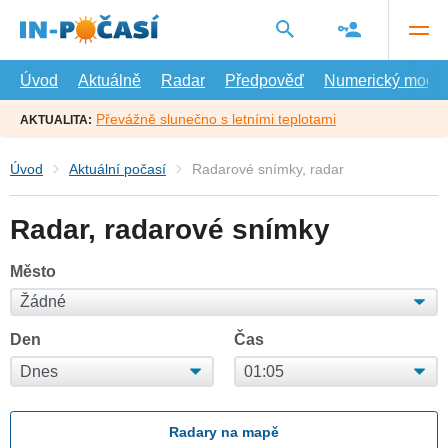
Přejít
na
hlavní
obsah
Úvod
Aktuálně
Radar
Předpověď
Numerický model
Převážně slunečno s letními teplotami
AKTUALITA:
Úvod
Aktuální počasí
Radarové snímky, radar
Radar, radarové snímky
Město
Den
Čas
Radary na mapě