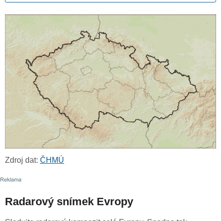
Zdroj dat:
ČHMÚ
Radarový snímek Evropy