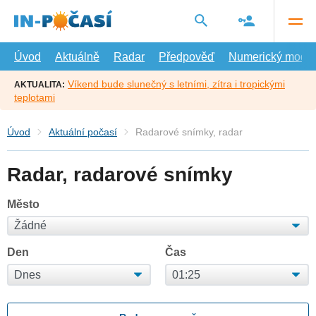
Přejít
na
hlavní
obsah
Úvod
Aktuálně
Radar
Předpověď
Numerický model
Víkend bude slunečný s letními, zítra i tropickými
AKTUALITA:
teplotami
Úvod
Aktuální počasí
Radarové snímky, radar
Radar, radarové snímky
Město
Den
Čas