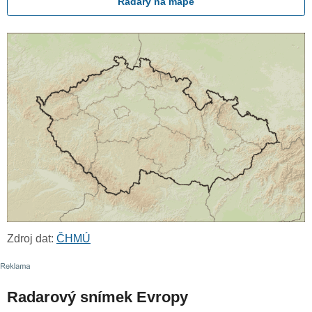
Radary na mapě
Zdroj dat:
ČHMÚ
Radarový snímek Evropy