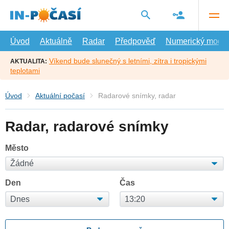
Přejít
na
hlavní
obsah
Úvod
Aktuálně
Radar
Předpověď
Numerický model
Víkend bude slunečný s letními, zítra i tropickými
AKTUALITA:
teplotami
Úvod
Aktuální počasí
Radarové snímky, radar
Radar, radarové snímky
Město
Den
Čas