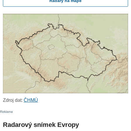
Radary na mapě
Zdroj dat:
ČHMÚ
Radarový snímek Evropy