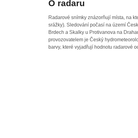
O radaru
Radarové snímky znázorňují místa, na kte
srážky). Sledování počasí na území Česk
Brdech a Skalky u Protivanova na Drahan
provozovatelem je Český hydrometeorolog
barvy, které vyjadřují hodnotu radarové o