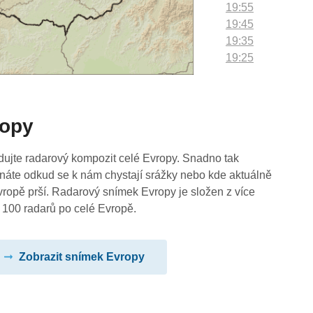
19:55
19:45
19:35
19:25
19:15
19:05
18:55
ropy
18:45
18:35
18:25
dujte radarový kompozit celé Evropy. Snadno tak
18:15
náte odkud se k nám chystají srážky nebo kde aktuálně
18:05
vropě prší. Radarový snímek Evropy je složen z více
17:55
 100 radarů po celé Evropě.
17:45
17:35
Zobrazit snímek Evropy
17:25
17:15
17:05
16:55