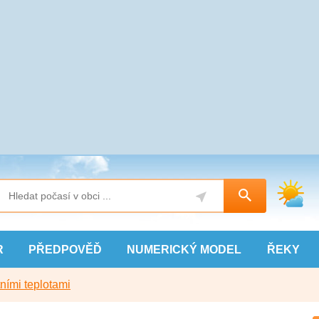
R
PŘEDPOVĚĎ
NUMERICKÝ
MODEL
ŘEKY
ními teplotami