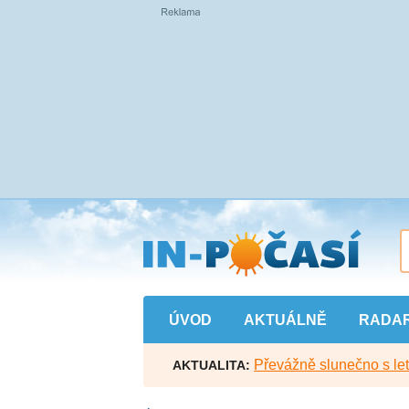
Přejít
na
hlavní
obsah
ÚVOD
AKTUÁLNĚ
RADA
Převážně slunečno s let
AKTUALITA: