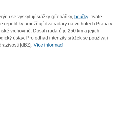
16:45
16:35
rých se vyskytují srážky (přeháňky,
bouřky
, trvalé
16:25
é republiky umožňují dva radary na vrcholech Praha v
16:15
ské vrchovině. Dosah radarů je 250 km a jejich
16:05
ický ústav. Pro odhad intenzity srážek se používají
15:55
drazivosti [dBZ].
Více informací
15:45
15:35
15:25
15:15
15:05
14:55
14:45
14:35
14:25
14:15
14:05
13:55