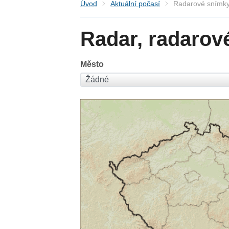
Úvod
Aktuální počasí
Radarové snímky
Radar, radarov
Město