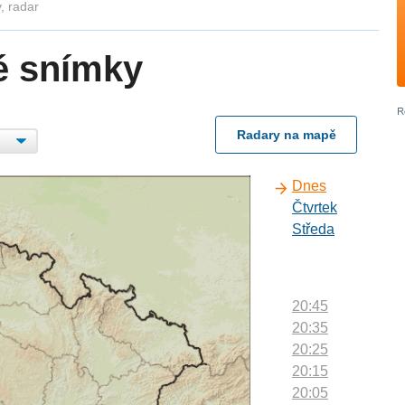
, radar
é snímky
Radary na mapě
Dnes
Čtvrtek
Středa
20:45
20:35
20:25
20:15
20:05