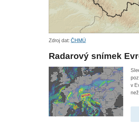
Zdroj dat:
ČHMÚ
Radarový snímek Ev
Sle
poz
v E
než